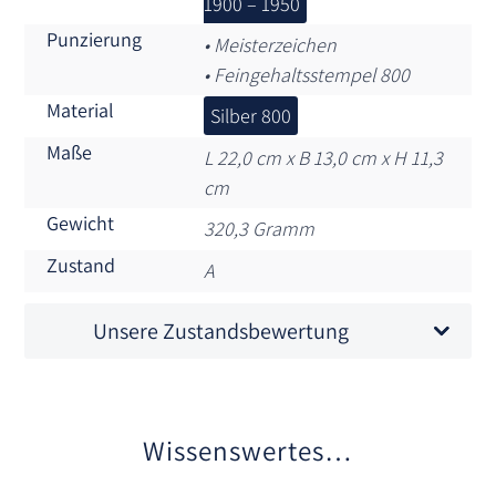
1900 – 1950
Punzierung
• Meisterzeichen
• Feingehaltsstempel 800
Material
Silber 800
Maße
L 22,0 cm x B 13,0 cm x H 11,3
cm
Gewicht
320,3 Gramm
Zustand
A
Unsere Zustandsbewertung
Wissenswertes…