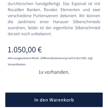
durchbrochen handgefertigt. Das Exponat ist mit
Rocaillen Ranken, floralen Elementen und zwei
verschiedene Puttenszenen dekoriert. Wir können
die Jardiniere einer Hanauer Silberschmiede
zuordnen, leider ist der eigentliche Silberschmied
derzeit noch unbekannt.
1.050,00
€
ohne ausgewiesene MwSt. | Differenzbesteuerung nach § 25a UStG.
zzgl.
Versandkosten
1x vorhanden.
A
l
In den Warenkorb
t