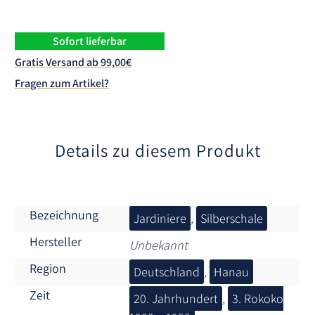
e
r
n
Sofort lieferbar
a
Gratis Versand ab 99,00€
t
Fragen zum Artikel?
i
v
e
:
Details zu diesem Produkt
Bezeichnung
Jardiniere
,
Silberschale
Hersteller
Unbekannt
Region
Deutschland
,
Hanau
Zeit
20. Jahrhundert
,
3. Rokoko