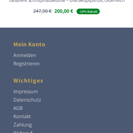
Tabatiere Schnupftabakdose – Dianakopfpunze, Österreich
Ursprünglicher
Aktueller
247,90
€
200,00
€
-19% Rabatt
Preis
Preis
war:
ist:
247,90 €
200,00 €.
Mein Konto
Anmelden
Registrieren
Wichtiges
Impressum
Datenschutz
AGB
Kontakt
Zahlung
Widerruf