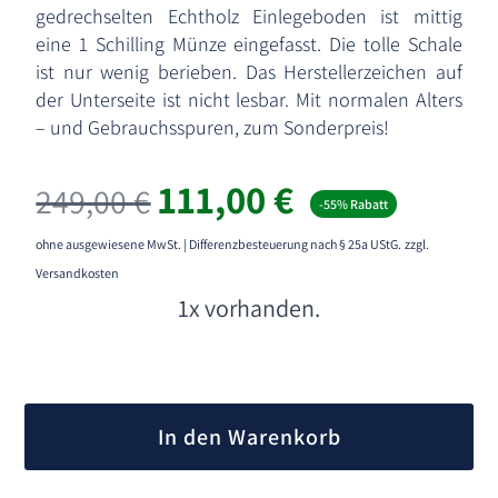
gedrechselten Echtholz Einlegeboden ist mittig
eine 1 Schilling Münze eingefasst. Die tolle Schale
ist nur wenig berieben. Das Herstellerzeichen auf
der Unterseite ist nicht lesbar. Mit normalen Alters
– und Gebrauchsspuren, zum Sonderpreis!
Ursprünglicher
Aktueller
111,00
€
249,00
€
-55% Rabatt
Preis
Preis
war:
ist:
ohne ausgewiesene MwSt. | Differenzbesteuerung nach § 25a UStG.
zzgl.
249,00 €
111,00 €.
Versandkosten
1x vorhanden.
A
l
In den Warenkorb
t
e