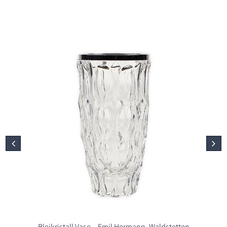
Bleikristall Vase – Emil Hermann, Waldstetten