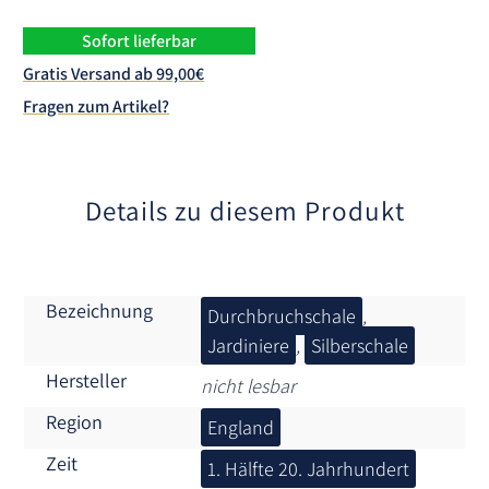
r
n
Sofort lieferbar
a
Gratis Versand ab 99,00€
t
Fragen zum Artikel?
i
v
e
:
Details zu diesem Produkt
Bezeichnung
Durchbruchschale
,
Jardiniere
,
Silberschale
Hersteller
nicht lesbar
Region
England
Zeit
1. Hälfte 20. Jahrhundert