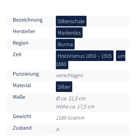
Bezeichnung
Silberschale
Hersteller
Markenlos
Region
Burma
Zeit
Historismus 1850 – 1915
,
um
1880
Punzierung
verschlagen
Material
Silber
Maße
Ø ca. 21,5 cm
Höhe ca. 17,5 cm
Gewicht
1189 Gramm
Zustand
A