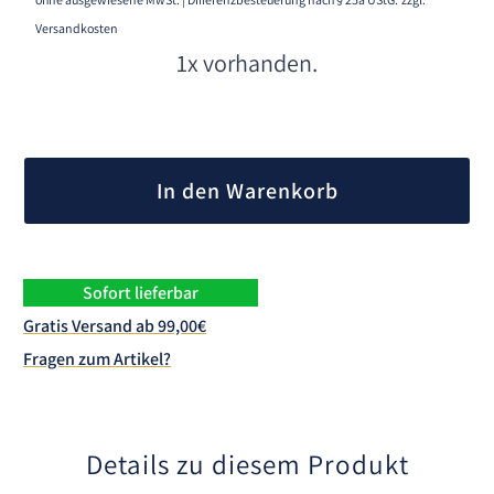
Versandkosten
1x vorhanden.
A
l
In den Warenkorb
t
e
r
n
Sofort lieferbar
a
Gratis Versand ab 99,00€
t
Fragen zum Artikel?
i
v
e
:
Details zu diesem Produkt