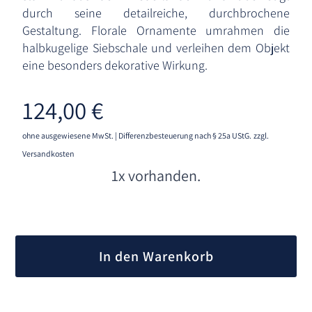
durch seine detailreiche, durchbrochene
Gestaltung. Florale Ornamente umrahmen die
halbkugelige Siebschale und verleihen dem Objekt
eine besonders dekorative Wirkung.
124,00
€
ohne ausgewiesene MwSt. | Differenzbesteuerung nach § 25a UStG.
zzgl.
Versandkosten
1x vorhanden.
A
l
In den Warenkorb
t
e
r