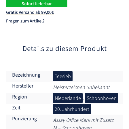
n
Sofort lieferbar
a
Gratis Versand ab 99,00€
t
Fragen zum Artikel?
i
v
e
:
Details zu diesem Produkt
Bezeichnung
Teesieb
Hersteller
Meisterzeichen unbekannt
Region
Niederlande
,
Schoonhoven
Zeit
20. Jahrhundert
Punzierung
Assay Office Mark mit Zusatz
M – Schoonhoven