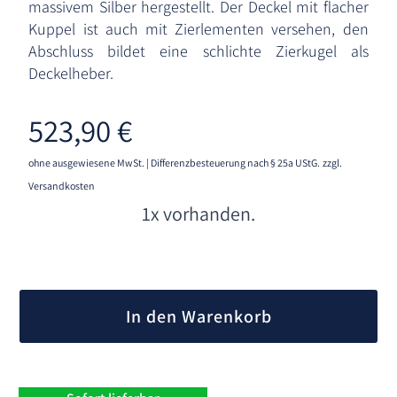
massivem Silber hergestellt. Der Deckel mit flacher
Kuppel ist auch mit Zierlementen versehen, den
Abschluss bildet eine schlichte Zierkugel als
Deckelheber.
523,90
€
ohne ausgewiesene MwSt. | Differenzbesteuerung nach § 25a UStG.
zzgl.
Versandkosten
1x vorhanden.
A
l
In den Warenkorb
t
e
r
n