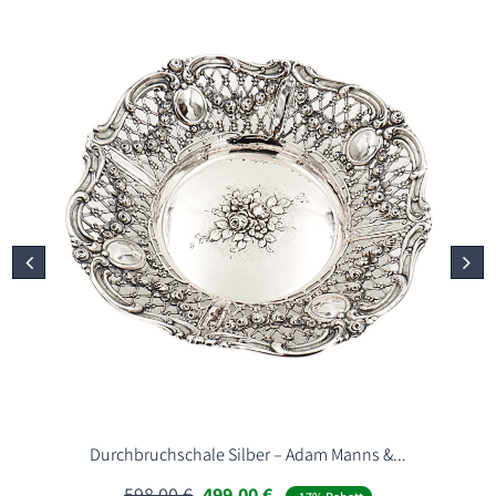
Durchbruchschale Silber – Adam Manns &...
Ursprünglicher
Aktueller
598,00
€
499,00
€