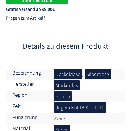
Sofort lieferbar
a
Gratis Versand ab 99,00€
t
Fragen zum Artikel?
i
v
e
:
Details zu diesem Produkt
Bezeichnung
Deckeldose
,
Silberdose
Hersteller
Markenlos
Region
Burma
Zeit
Jugendstil 1890 – 1910
Punzierung
Keine
Material
Silber