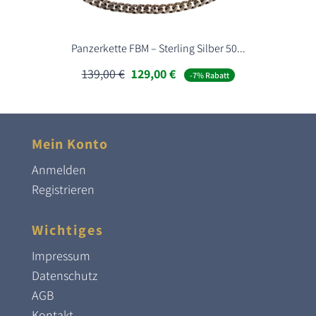
Panzerkette FBM – Sterling Silber 50...
Ursprünglicher
Aktueller
139,00
€
129,00
€
-7% Rabatt
Preis
Preis
war:
ist:
139,00 €
129,00 €.
Mein Konto
Anmelden
Registrieren
Wichtiges
Impressum
Datenschutz
AGB
Kontakt