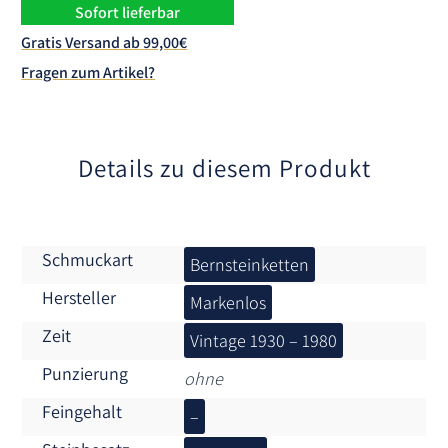
n
Sofort lieferbar
a
Gratis Versand ab 99,00€
t
Fragen zum Artikel?
i
v
e
:
Details zu diesem Produkt
Schmuckart
Bernsteinketten
Hersteller
Markenlos
Zeit
Vintage 1930 – 1980
Punzierung
ohne
Feingehalt
–