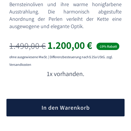
Bernsteinoliven und ihre warme honigfarbene
Ausstrahlung. Die harmonisch abgestufte
Anordnung der Perlen verleiht der Kette eine
ausgewogene und elegante Optik.
Ursprünglicher
Aktueller
1.200,00
€
1.490,00
€
-19% Rabatt
Preis
Preis
war:
ist:
ohne ausgewiesene MwSt. | Differenzbesteuerung nach § 25a UStG.
zzgl.
1.490,00 €
1.200,00 
Versandkosten
1x vorhanden.
A
l
In den Warenkorb
t
e
r