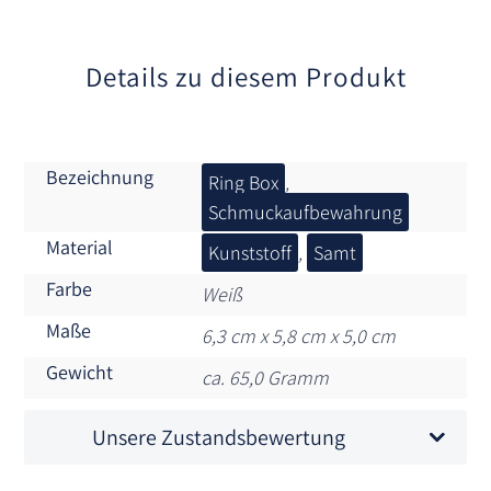
v
e
:
Details zu diesem Produkt
Bezeichnung
Ring Box
,
Schmuckaufbewahrung
Material
Kunststoff
,
Samt
Farbe
Weiß
Maße
6,3 cm x 5,8 cm x 5,0 cm
Gewicht
ca. 65,0 Gramm
Unsere Zustandsbewertung