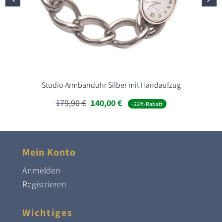
Studio Armbanduhr Silber mit Handaufzug
Ursprünglicher
Aktueller
179,90
€
140,00
€
-22% Rabatt
Preis
Preis
war:
ist:
179,90 €
140,00 €.
Mein Konto
Anmelden
Registrieren
Wichtiges