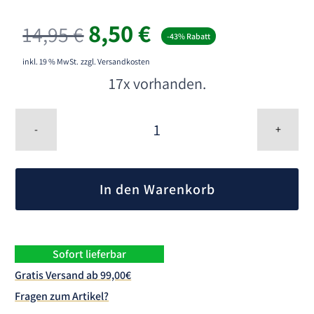
Ursprünglicher
Aktueller
8,50
€
14,95
€
-43% Rabatt
Preis
Preis
war:
ist:
inkl. 19 % MwSt.
zzgl. Versandkosten
14,95 €
8,50 €.
17x vorhanden.
Ring
Box
-
+
mit
LED
A
Beleuchtung
l
Menge
In den Warenkorb
t
e
r
n
Sofort lieferbar
a
Gratis Versand ab 99,00€
t
Fragen zum Artikel?
i