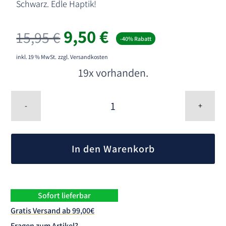
Schwarz. Edle Haptik!
Ursprünglicher
Aktueller
9,50
€
15,95
€
-40% Rabatt
Preis
Preis
war:
ist:
inkl. 19 % MwSt.
zzgl. Versandkosten
15,95 €
9,50 €.
19x vorhanden.
Ring
Box
-
+
mit
LED
A
Beleuchtung
l
Menge
In den Warenkorb
t
e
r
n
Sofort lieferbar
a
Gratis Versand ab 99,00€
t
Fragen zum Artikel?