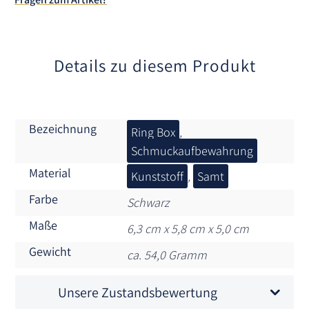
i
v
e
:
Details zu diesem Produkt
Bezeichnung
Ring Box
,
Schmuckaufbewahrung
Material
Kunststoff
,
Samt
Farbe
Schwarz
Maße
6,3 cm x 5,8 cm x 5,0 cm
Gewicht
ca. 54,0 Gramm
Unsere Zustandsbewertung