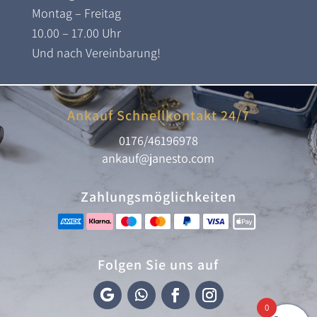
Montag – Freitag
10.00 – 17.00 Uhr
Und nach Vereinbarung!
Ankauf Schnellkontakt 24/7
0176/46196978
ankauf@janesto.com
Zahlungsmöglichkeiten
Folgen Sie uns auf
0
F
F
F
I