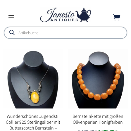

Products
search
Wunderschönes Jugendstil
Bernsteinkette mit großen
Collier 925 Sterlingsilber mit
Olivenperlen Honigfarben
Butterscotch Bernstein –
Ursprünglicher
Aktuel