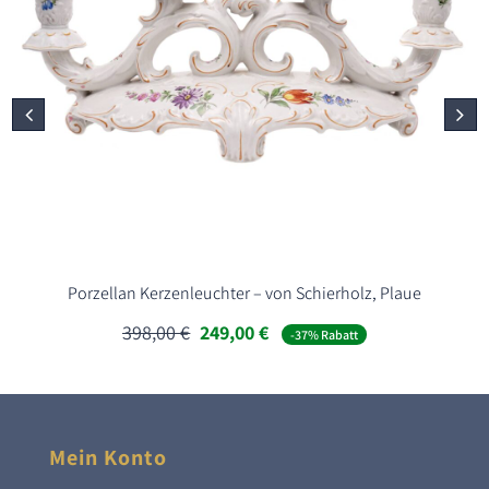
Porzellan Kerzenleuchter – von Schierholz, Plaue
Ursprünglicher
Aktueller
398,00
€
249,00
€
-37% Rabatt
Preis
Preis
war:
ist:
398,00 €
249,00 €.
Mein Konto