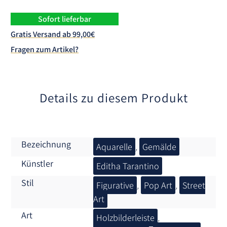
r
n
Sofort lieferbar
a
Gratis Versand ab 99,00€
t
Fragen zum Artikel?
i
v
e
:
Details zu diesem Produkt
Bezeichnung
Aquarelle
,
Gemälde
Künstler
Editha Tarantino
Stil
Figurative
,
Pop Art
,
Street
Art
Art
Holzbilderleiste
,