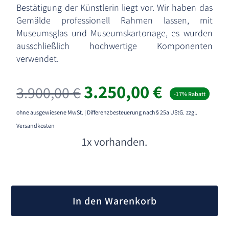
Bestätigung der Künstlerin liegt vor. Wir haben das
Gemälde professionell Rahmen lassen, mit
Museumsglas und Museumskartonage, es wurden
ausschließlich hochwertige Komponenten
verwendet.
Ursprünglicher
Aktueller
3.250,00
€
3.900,00
€
-17% Rabatt
Preis
Preis
war:
ist:
ohne ausgewiesene MwSt. | Differenzbesteuerung nach § 25a UStG.
zzgl.
3.900,00 €
3.250,00 
Versandkosten
1x vorhanden.
A
l
In den Warenkorb
t
e