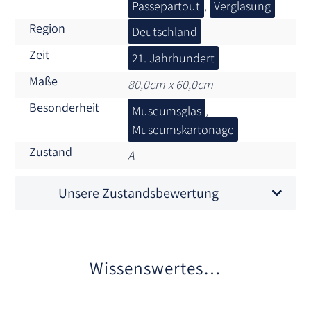
Passepartout
,
Verglasung
Region
Deutschland
Zeit
21. Jahrhundert
Maße
80,0cm x 60,0cm
Besonderheit
Museumsglas
,
Museumskartonage
Zustand
A
Unsere Zustandsbewertung
Wissenswertes…