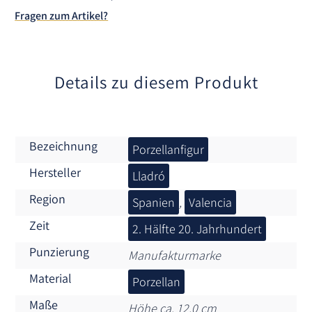
t
Fragen zum Artikel?
i
v
e
:
Details zu diesem Produkt
Bezeichnung
Porzellanfigur
Hersteller
Lladró
Region
Spanien
,
Valencia
Zeit
2. Hälfte 20. Jahrhundert
Punzierung
Manufakturmarke
Material
Porzellan
Maße
Höhe ca. 12,0 cm