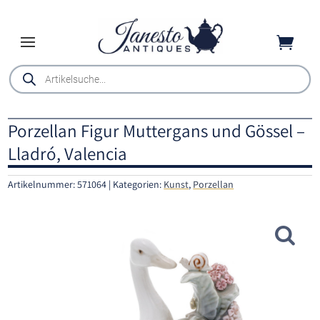

Products
search
Porzellan Figur Muttergans und Gössel –
Lladró, Valencia
Artikelnummer:
571064
Kategorien:
Kunst
,
Porzellan