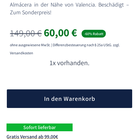
Almácera in der Nähe von Valencia. Beschädigt –
Zum Sonderpreis!
Ursprünglicher
Aktueller
60,00
€
149,00
€
-60% Rabatt
Preis
Preis
war:
ist:
ohne ausgewiesene MwSt. | Differenzbesteuerung nach § 25a UStG.
zzgl.
149,00 €
60,00 €.
Versandkosten
1x vorhanden.
A
l
In den Warenkorb
t
e
r
n
Sofort lieferbar
a
Gratis Versand ab 99,00€