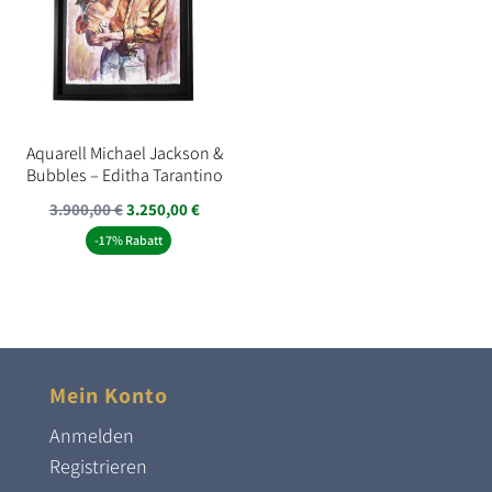
Aquarell Michael Jackson &
Bubbles – Editha Tarantino
Ursprünglicher
Aktueller
3.900,00
€
3.250,00
€
Preis
Preis
-17% Rabatt
war:
ist:
3.900,00 €
3.250,00 €.
Mein Konto
Anmelden
Registrieren