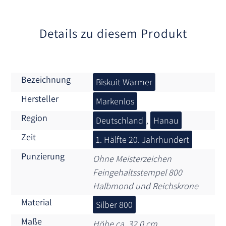
v
e
:
Details zu diesem Produkt
Bezeichnung
Biskuit Warmer
Hersteller
Markenlos
Region
Deutschland
,
Hanau
Zeit
1. Hälfte 20. Jahrhundert
Punzierung
Ohne Meisterzeichen
Feingehaltsstempel 800
Halbmond und Reichskrone
Material
Silber 800
Maße
Höhe ca. 32,0 cm