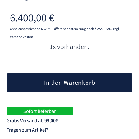
6.400,00
€
ohne ausgewiesene MwSt. | Differenzbesteuerung nach § 25a UStG.
zzgl.
Versandkosten
1x vorhanden.
A
l
In den Warenkorb
t
e
r
n
Sofort lieferbar
a
Gratis Versand ab 99,00€
t
Fragen zum Artikel?
i