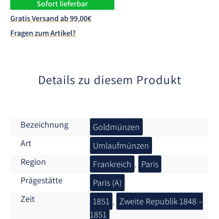
n
Sofort lieferbar
a
Gratis Versand ab 99,00€
t
Fragen zum Artikel?
i
v
e
:
Details zu diesem Produkt
Bezeichnung
Goldmünzen
Art
Umlaufmünzen
Region
Frankreich
,
Paris
Prägestätte
Paris (A)
Zeit
1851
,
Zweite Republik 1848 –
1851