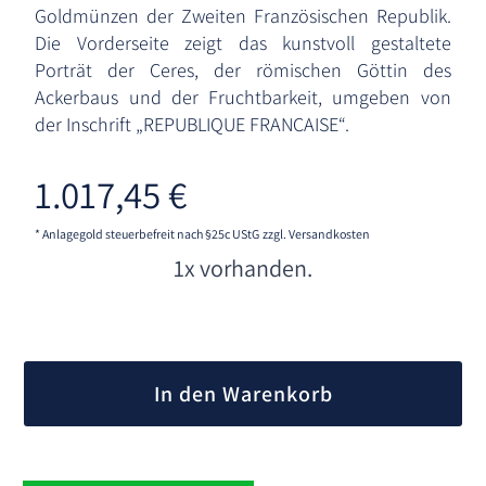
Goldmünzen der Zweiten Französischen Republik.
Die Vorderseite zeigt das kunstvoll gestaltete
Porträt der Ceres, der römischen Göttin des
Ackerbaus und der Fruchtbarkeit, umgeben von
der Inschrift „REPUBLIQUE FRANÇAISE“.
1.017,45
€
* Anlagegold steuerbefreit nach §25c UStG
zzgl. Versandkosten
1x vorhanden.
A
l
In den Warenkorb
t
e
r