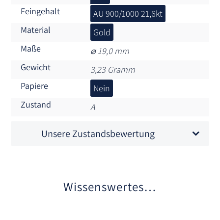
Feingehalt
AU 900/1000 21,6kt
Material
Gold
Maße
⌀ 19,0 mm
Gewicht
3,23 Gramm
Papiere
Nein
Zustand
A
Unsere Zustandsbewertung
Wissenswertes…