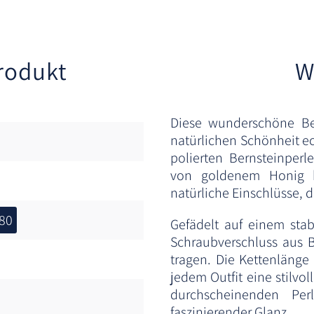
rodukt
W
Diese wunderschöne Ber
natürlichen Schönheit e
polierten Bernsteinper
von goldenem Honig b
natürliche Einschlüsse, 
980
Gefädelt auf einem sta
Schraubverschluss aus B
tragen. Die Kettenlänge e
jedem Outfit eine stilvol
durchscheinenden Per
faszinierender Glanz.