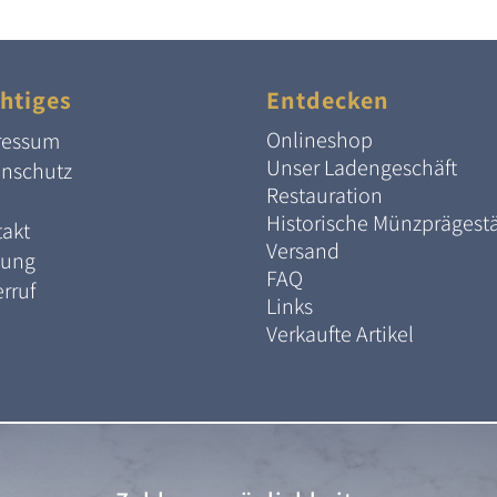
htiges
Entdecken
Onlineshop
ressum
Unser Ladengeschäft
enschutz
Restauration
Historische Münzprägest
akt
Versand
lung
FAQ
rruf
Links
Verkaufte Artikel