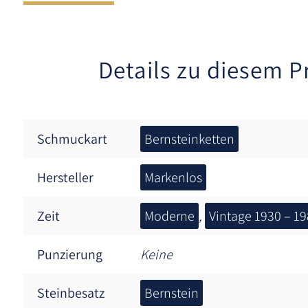
Details zu diesem P
Schmuckart
Bernsteinketten
Hersteller
Markenlos
Zeit
Moderne
,
Vintage 1930 – 1
Punzierung
Keine
Steinbesatz
Bernstein