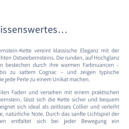
t
i
v
issenswertes…
e
:
nstein-Kette vereint klassische Eleganz mit der
chten Ostseebernsteins. Die runden, auf Hochglanz
len bestechen durch ihre warmen Farbnuancen –
is zu sattem Cognac – und zeigen typische
die jede Perle zu einem Unikat machen.
bilen Faden und versehen mit einem praktischen
ernstein, lässt sich die Kette sicher und bequem
ignet sich ideal als zeitloses Collier und verleiht
le, natürliche Note. Durch das sanfte Lichtspiel der
len entfaltet sich bei jeder Bewegung ein