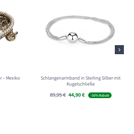
r – Mexiko
Schlangenarmband in Sterling Silber mit
Kugelschließe
Ursprünglicher
Aktueller
89,95
€
44,90
€
-50% Rabatt
Preis
Preis
war:
ist:
89,95 €
44,90 €.