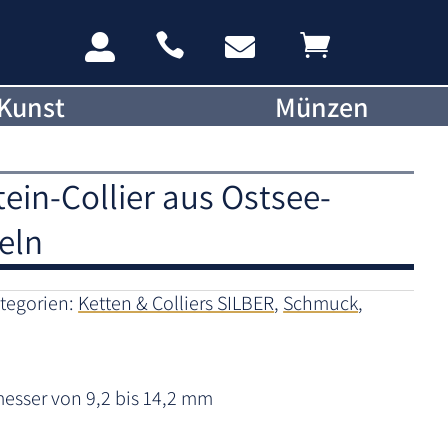




Kunst
Münzen
ein-Collier aus Ostsee-
eln
tegorien:
Ketten & Colliers SILBER
,
Schmuck
,
esser von 9,2 bis 14,2 mm