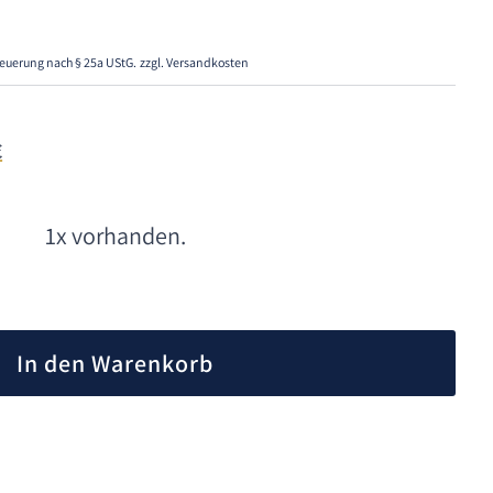
euerung nach § 25a UStG.
zzgl. Versandkosten
€
1x vorhanden.
A
l
In den Warenkorb
t
e
r
n
a