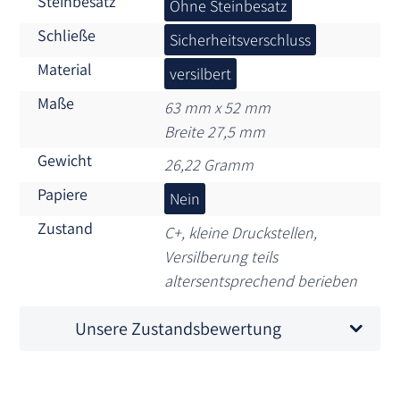
Steinbesatz
Ohne Steinbesatz
Schließe
Sicherheitsverschluss
Material
versilbert
Maße
63 mm x 52 mm
Breite 27,5 mm
Gewicht
26,22 Gramm
Papiere
Nein
Zustand
C+, kleine Druckstellen,
Versilberung teils
altersentsprechend berieben
Unsere Zustandsbewertung