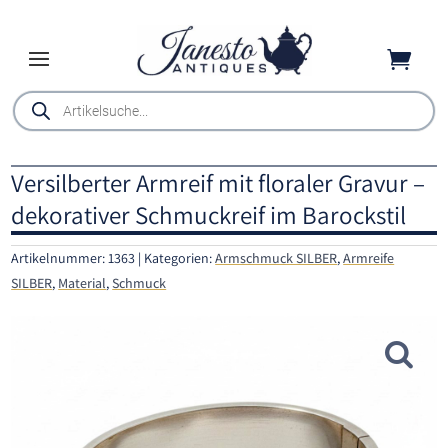

Products
search
Versilberter Armreif mit floraler Gravur –
dekorativer Schmuckreif im Barockstil
Artikelnummer:
1363
Kategorien:
Armschmuck SILBER
,
Armreife
SILBER
,
Material
,
Schmuck