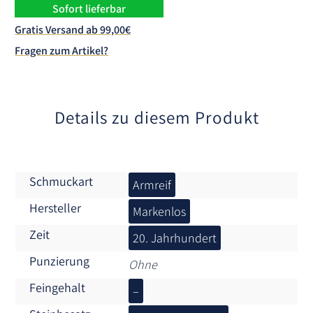
n
Sofort lieferbar
a
Gratis Versand ab 99,00€
t
Fragen zum Artikel?
i
v
e
:
Details zu diesem Produkt
Schmuckart
Armreif
Hersteller
Markenlos
Zeit
20. Jahrhundert
Punzierung
Ohne
Feingehalt
–