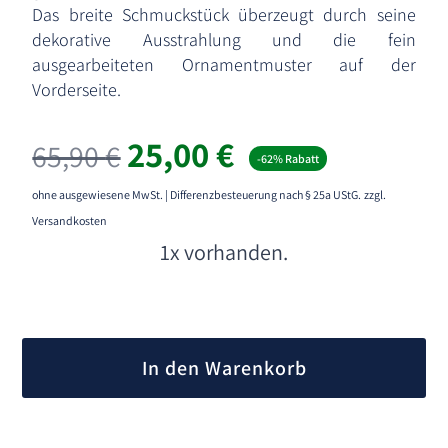
Das breite Schmuckstück überzeugt durch seine
dekorative Ausstrahlung und die fein
ausgearbeiteten Ornamentmuster auf der
Vorderseite.
Ursprünglicher
Aktueller
25,00
€
65,90
€
-62% Rabatt
Preis
Preis
war:
ist:
ohne ausgewiesene MwSt. | Differenzbesteuerung nach § 25a UStG.
zzgl.
65,90 €
25,00 €.
Versandkosten
1x vorhanden.
A
l
In den Warenkorb
t
e
r