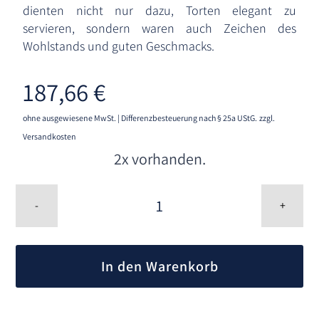
dienten nicht nur dazu, Torten elegant zu
servieren, sondern waren auch Zeichen des
Wohlstands und guten Geschmacks.
187,66
€
ohne ausgewiesene MwSt. | Differenzbesteuerung nach § 25a UStG.
zzgl.
Versandkosten
2x vorhanden.
Tortenheber
aus
-
+
Silber
-
A
Gebrüder
l
Köberlin,
In den Warenkorb
t
Döbeln
in
e
Sachsen
r