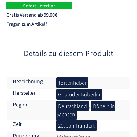
Menge
n
Sofort lieferbar
a
Gratis Versand ab 99,00€
t
Fragen zum Artikel?
i
v
e
:
Details zu diesem Produkt
Bezeichnung
Tortenheber
Hersteller
Gebrüder Köberlin
Region
Deutschland
,
Döbeln in
Sachsen
Zeit
20. Jahrhundert
Punzierung