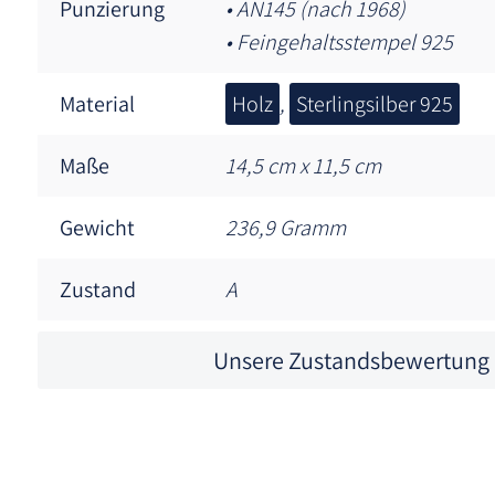
Punzierung
• AN145 (nach 1968)
• Feingehaltsstempel 925
Material
Holz
,
Sterlingsilber 925
Maße
14,5 cm x 11,5 cm
Gewicht
236,9 Gramm
Zustand
A
Unsere Zustandsbewertung