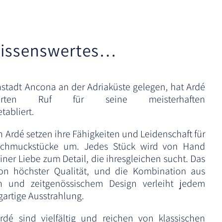
a
t
i
v
issenswertes…
e
:
nstadt Ancona an der Adriaküste gelegen, hat Ardé
erten Ruf für seine meisterhaften
tabliert.
Ardé setzen ihre Fähigkeiten und Leidenschaft für
e Schmuckstücke um. Jedes Stück wird von Hand
iner Liebe zum Detail, die ihresgleichen sucht. Das
von höchster Qualität, und die Kombination aus
en und zeitgenössischem Design verleiht jedem
artige Ausstrahlung.
rdé sind vielfältig und reichen von klassischen