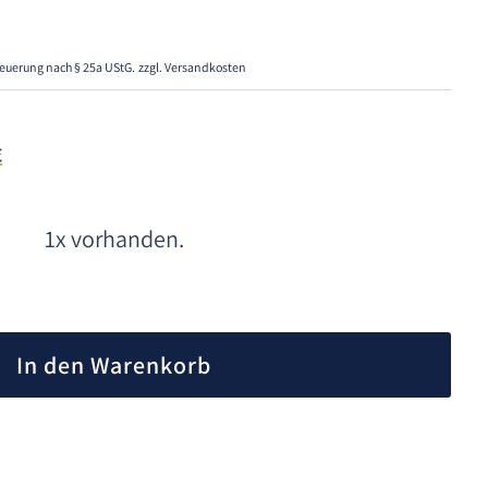
euerung nach § 25a UStG.
zzgl. Versandkosten
€
1x vorhanden.
A
l
In den Warenkorb
t
e
r
n