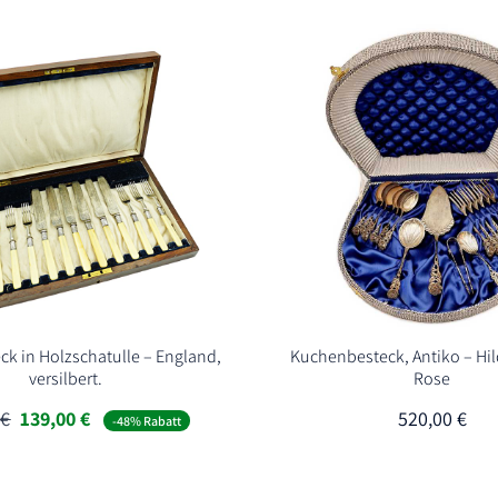
ck in Holzschatulle – England,
Kuchenbesteck, Antiko – Hi
versilbert.
Rose
Ursprünglicher
Aktueller
0
€
139,00
€
520,00
€
-48% Rabatt
Preis
Preis
war:
ist:
269,00 €
139,00 €.