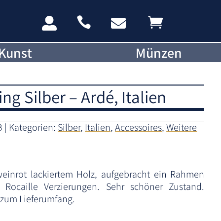




Kunst
Münzen
ng Silber – Ardé, Italien
B
Kategorien:
Silber
,
Italien
,
Accessoires
,
Weitere
weinrot lackiertem Holz, aufgebracht ein Rahmen
t Rocaille Verzierungen. Sehr schöner Zustand.
h zum Lieferumfang.