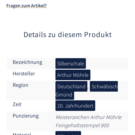
t
Fragen zum Artikel?
i
v
e
:
Details zu diesem Produkt
Bezeichnung
Silberschale
Hersteller
Arthur Möhrle
Region
Deutschland
,
Schwäbisch
Gmünd
Zeit
20. Jahrhundert
Punzierung
Meisterzeichen Arthur Möhrle
Feingehaltsstempel 800
Material