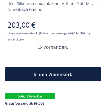
der Silberwarenmanufaktur Arthur Möhrle aus
Schwäbisch Gmünd.
203,00
€
ohne ausgewiesene MwSt. | Differenzbesteuerung nach § 25a UStG.
zzgl.
Versandkosten
1x vorhanden.
A
l
In den Warenkorb
t
e
r
n
Sofort lieferbar
a
Gratis Versand ab 99,00€