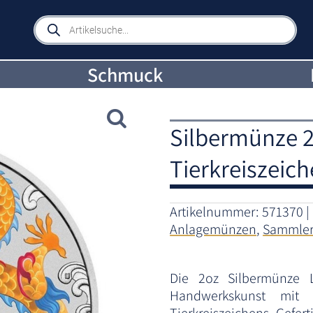
Products
search
Schmuck
Silbermünze 2o
Tierkreiszeic
Artikelnummer:
571370
Anlagemünzen
,
Sammle
Die 2oz Silbermünze L
Handwerkskunst mit 