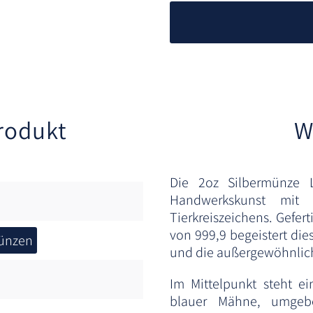
rodukt
W
Die 2oz Silbermünze L
Handwerkskunst mit 
Tierkreiszeichens. Gefer
von 999,9 begeistert die
ünzen
und die außergewöhnlich
Im Mittelpunkt steht e
blauer Mähne, umgeben