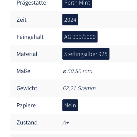
Prägestätte
Perth Mint
Zeit
2024
Feingehalt
AG 999/1000
Material
Sterlingsilber 925
Maße
⌀ 50,80 mm
Gewicht
62,21 Gramm
Papiere
Nein
Zustand
A+