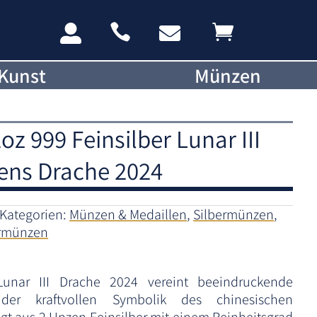




Kunst
Münzen
z 999 Feinsilber Lunar III
hens Drache 2024
Kategorien:
Münzen & Medaillen
,
Silbermünzen
,
rmünzen
unar III Drache 2024 vereint beeindruckende
der kraftvollen Symbolik des chinesischen