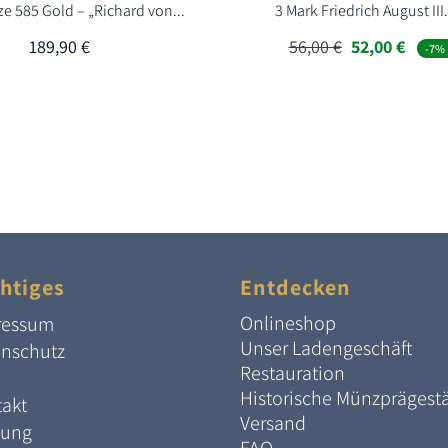
 585 Gold – „Richard von...
3 Mark Friedrich August III.
Ursprünglich
Aktue
189,90
€
56,00
€
52,00
€
-7% 
Preis
Preis
war:
ist:
56,00 €
52,00 
htiges
Entdecken
Onlineshop
ressum
Unser Ladengeschäft
enschutz
Restauration
Historische Münzprägest
akt
Versand
lung