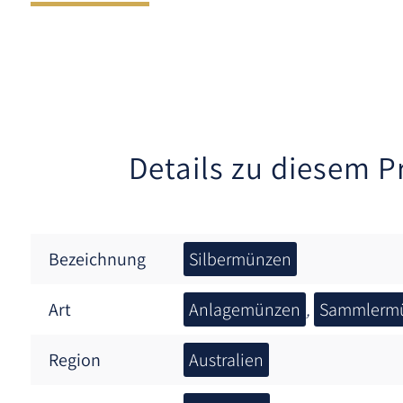
Details zu diesem P
Bezeichnung
Silbermünzen
Art
Anlagemünzen
,
Sammlerm
Region
Australien