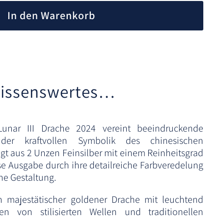
l
In den Warenkorb
t
e
r
n
a
t
issenswertes…
i
v
e
unar III Drache 2024 vereint beeindruckende
:
der kraftvollen Symbolik des chinesischen
tigt aus 2 Unzen Feinsilber mit einem Reinheitsgrad
se Ausgabe durch ihre detailreiche Farbveredelung
e Gestaltung.
in majestätischer goldener Drache mit leuchtend
 von stilisierten Wellen und traditionellen