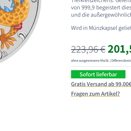
Tierkreiszeichens. Gefer
von 999,9 begeistert die
und die außergewöhnlich
Wird in Münzkapsel gelief
201
223,96
€
ohne ausgewiesene MwSt. | Differenzbest
Sofort lieferbar
Gratis Versand ab 99,00
Fragen zum Artikel?