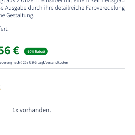
tigt aus 2 Unzen Feinsilber mit einem Reinheitsgrad
se Ausgabe durch ihre detailreiche Farbveredelung
e Gestaltung.
ert.
,56
€
-10% Rabatt
euerung nach § 25a UStG.
zzgl. Versandkosten
€
1x vorhanden.
A