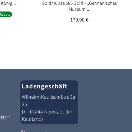
 König...
Goldmünze 585 Gold – „Germanisches
Museum“...
er
ller
Rabatt
179,90
€
€.
Ladengeschäft
Wilhelm-Kaulisch-Straße
26
D – 01844 Neustadt (Im
ätten
Kaufland)