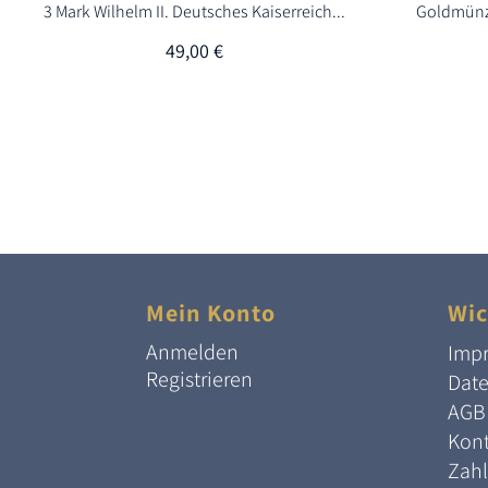
3 Mark Wilhelm II. Deutsches Kaiserreich...
Goldmünze
49,00
€
Mein Konto
Wic
Anmelden
Imp
Registrieren
Dat
AGB
Kont
Zah