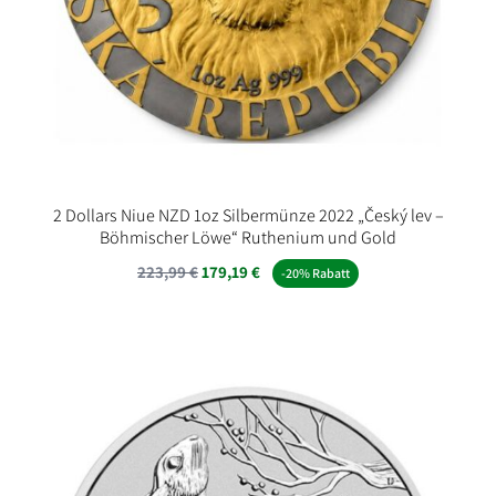
2 Dollars Niue NZD 1oz Silbermünze 2022 „Český lev –
Böhmischer Löwe“ Ruthenium und Gold
223,99
€
179,19
€
-20% Rabatt