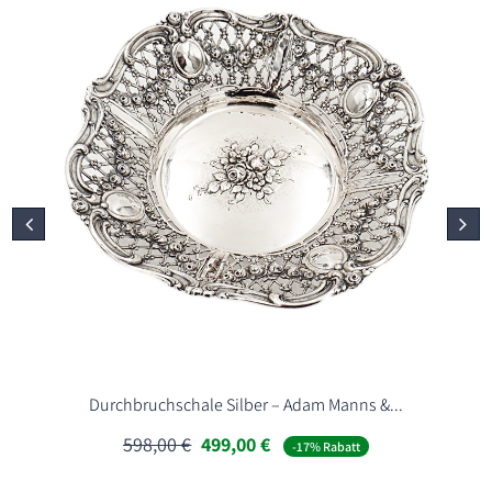
Durchbruchschale Silber – Adam Manns &...
Ursprünglicher
Aktueller
598,00
€
499,00
€
-17% Rabatt
Preis
Preis
war:
ist: