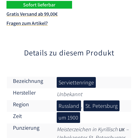
n
Sofort lieferbar
a
Gratis Versand ab 99,00€
t
Fragen zum Artikel?
i
v
e
:
Details zu diesem Produkt
Bezeichnung
Serviettenringe
Hersteller
Unbekannt
Region
Russland
,
St. Petersburg
Zeit
um 1900
Punzierung
Meisterzeichen in Kyrillisch ик –
Unbekannter St. Petersburger