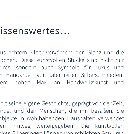
a
t
i
issenswertes…
v
e
:
 aus echtem Silber verkörpern den Glanz und die
ochen. Diese kunstvollen Stücke sind nicht nur
ssoires, sondern auch Symbole für Luxus und
 in Handarbeit von talentierten Silberschmieden,
nem hohen Maß an Handwerkskunst und
ählt seine eigene Geschichte, geprägt von der Zeit,
wurde, und den Menschen, die ihn besaßen. Sie
eobjekte in wohlhabenden Haushalten verwendet
en hinweg weitergegeben. Die kunstvollen
tiken Silberringen können von schlichten Gravuren