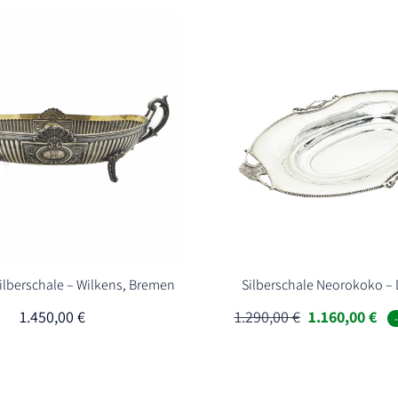
Silberschale – Wilkens, Bremen
Silberschale Neorokoko – 
Ursprünglich
Akt
1.450,00
€
1.290,00
€
1.160,00
€
Preis
Pre
war:
ist:
1.290,00 €
1.1