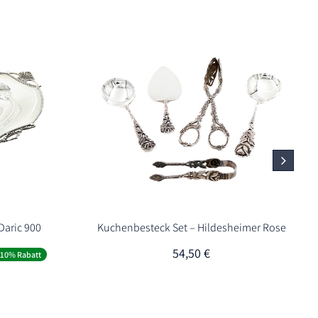
Daric 900
Kuchenbesteck Set – Hildesheimer Rose
er
ueller
54,50
€
-10% Rabatt
is
60,00 €.