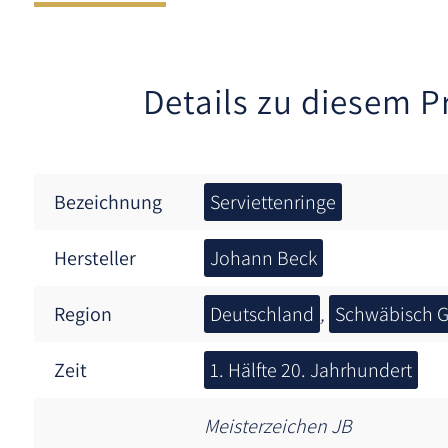
Details zu diesem P
Bezeichnung
Serviettenringe
Hersteller
Johann Beck
Region
Deutschland
,
Schwäbisch 
Zeit
1. Hälfte 20. Jahrhundert
Meisterzeichen JB