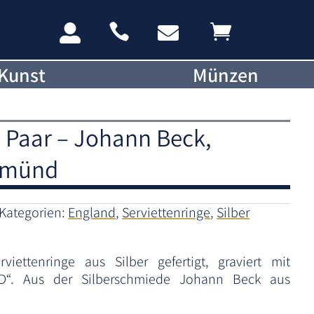




Kunst
Münzen
g Paar – Johann Beck,
Gmünd
Kategorien:
England
,
Serviettenringe
,
Silber
viettenringe aus Silber gefertigt, graviert mit
D“. Aus der Silberschmiede Johann Beck aus