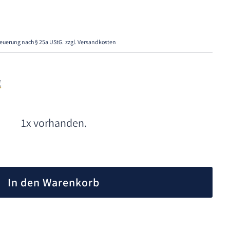
euerung nach § 25a UStG.
zzgl. Versandkosten
€
1x vorhanden.
A
l
In den Warenkorb
t
e
r
n