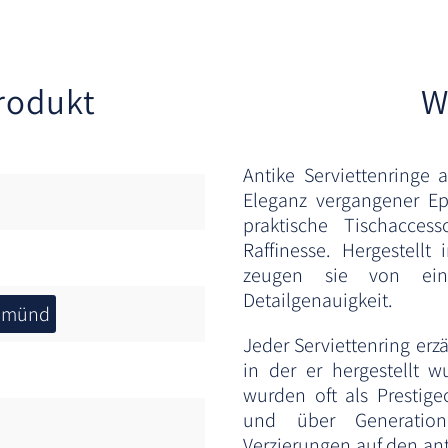
rodukt
W
Antike Serviettenringe
Eleganz vergangener Ep
praktische Tischacce
Raffinesse. Hergestellt
zeugen sie von ei
Detailgenauigkeit.
Gmünd
Jeder Serviettenring erz
in der er hergestellt 
wurden oft als Prestig
und über Generation
Verzierungen auf den an