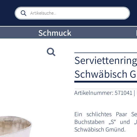
Products
search
Schmuck
Serviettenrin
Schwäbisch 
Artikelnummer:
571041
Ein schlichtes Paar Ser
Buchstaben „S“ und „
Schwäbisch Gmünd.