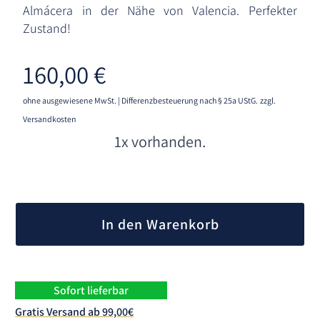
Almácera in der Nähe von Valencia. Perfekter
Zustand!
160,00
€
ohne ausgewiesene MwSt. | Differenzbesteuerung nach § 25a UStG.
zzgl.
Versandkosten
1x vorhanden.
A
l
In den Warenkorb
t
e
r
n
Sofort lieferbar
a
Gratis Versand ab 99,00€