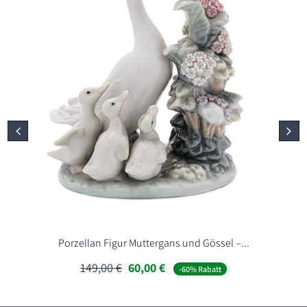
Porzellan Figur Muttergans und Gössel –...
Ursprünglicher
Aktueller
149,00
€
60,00
€
-60% Rabatt
Preis
Preis
war:
ist:
149,00 €
60,00 €.