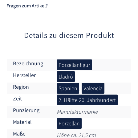
t
Fragen zum Artikel?
i
v
e
:
Details zu diesem Produkt
Bezeichnung
Porzellanfigur
Hersteller
Lladró
Region
Spanien
,
Valencia
Zeit
2. Hälfte 20. Jahrhundert
Punzierung
Manufakturmarke
Material
Porzellan
Maße
Höhe ca. 21,5 cm