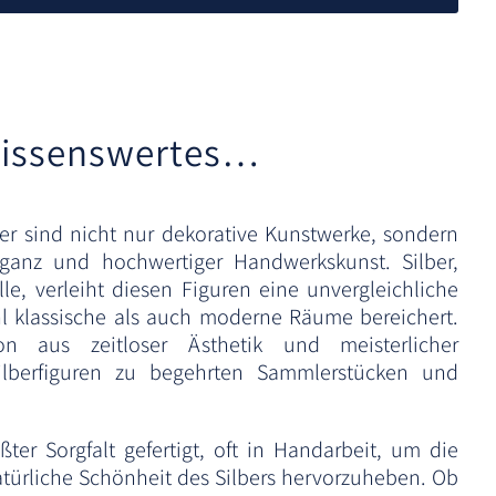
e
r
n
a
t
issenswertes…
i
v
e
er sind nicht nur dekorative Kunstwerke, sondern
:
ganz und hochwertiger Handwerkskunst. Silber,
le, verleiht diesen Figuren eine unvergleichliche
l klassische als auch moderne Räume bereichert.
n aus zeitloser Ästhetik und meisterlicher
ilberfiguren zu begehrten Sammlerstücken und
ter Sorgfalt gefertigt, oft in Handarbeit, um die
atürliche Schönheit des Silbers hervorzuheben. Ob