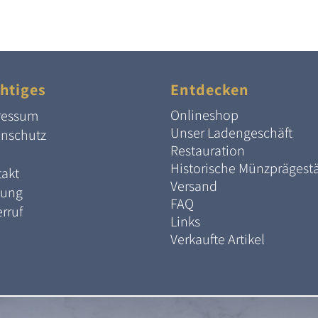
htiges
Entdecken
Onlineshop
ressum
Unser Ladengeschäft
enschutz
Restauration
Historische Münzprägest
akt
Versand
lung
FAQ
rruf
Links
Verkaufte Artikel