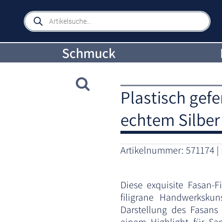
Products
search
Schmuck
Plastisch gefe
echtem Silber
Artikelnummer:
571174
Diese exquisite Fasan-F
filigrane Handwerkskun
Darstellung des Fasans 