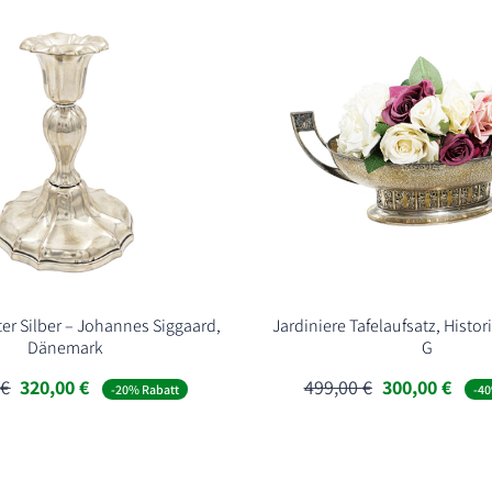
er Silber – Johannes Siggaard,
Jardiniere Tafelaufsatz, Hist
Dänemark
G
Ursprünglicher
Aktueller
Ursprünglich
Aktu
0
€
320,00
€
499,00
€
300,00
€
-20% Rabatt
-40
Preis
Preis
Preis
Preis
war:
ist:
war:
ist:
398,00 €
320,00 €.
499,00 €
300,0