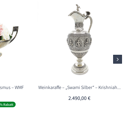
orismus – WMF
Weinkaraffe – „Swami Silber“ – Krishniah...
2.490,00
€
er
eller
% Rabatt
0 €.