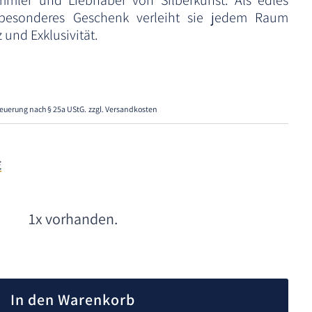
mmler und Liebhaber von Silberkunst. Als edles
 besonderes Geschenk verleiht sie jedem Raum
und Exklusivität.
euerung nach § 25a UStG.
zzgl. Versandkosten
€
1x vorhanden.
A
l
In den Warenkorb
t