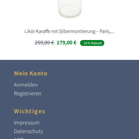
Likör Karaffe mit Silbermontierung – Paris,...
Ursprünglicher
Aktueller
259,00
€
179,00
€
-31% Rabatt
Preis
Preis
war:
ist:
259,00 €
179,00 €.
Mein Konto
Anmelden
Registrieren
Wichtiges
Impressum
Datenschutz