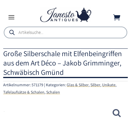

Products
search
Große Silberschale mit Elfenbeingriffen
aus dem Art Déco – Jakob Grimminger,
Schwäbisch Gmünd
Artikelnummer:
571179
Kategorien:
Glas & Silber
,
Silber
,
Unikate
,
Tafelaufsätze & Schalen
,
Schalen