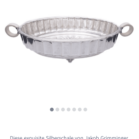
Diese exquisite Silberschale von Jakob Grimminger,