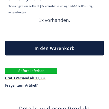
ohne ausgewiesene MwSt. | Differenzbesteuerung nach § 25a UStG.
zzgl.
Versandkosten
1x vorhanden.
A
l
In den Warenkorb
t
e
r
n
Sofort lieferbar
a
Gratis Versand ab 99,00€
t
Fragen zum Artikel?
i
v
e
:
Details zu diesem Produkt