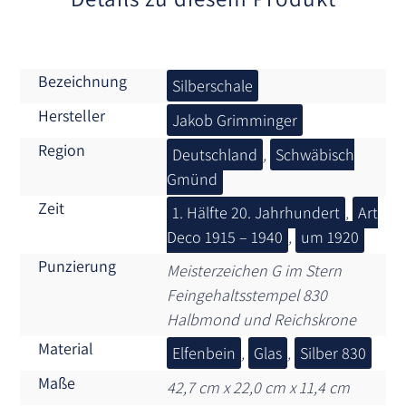
Bezeichnung
Silberschale
Hersteller
Jakob Grimminger
Region
Deutschland
,
Schwäbisch
Gmünd
Zeit
1. Hälfte 20. Jahrhundert
,
Art
Deco 1915 – 1940
,
um 1920
Punzierung
Meisterzeichen G im Stern
Feingehaltsstempel 830
Halbmond und Reichskrone
Material
Elfenbein
,
Glas
,
Silber 830
Maße
42,7 cm x 22,0 cm x 11,4 cm