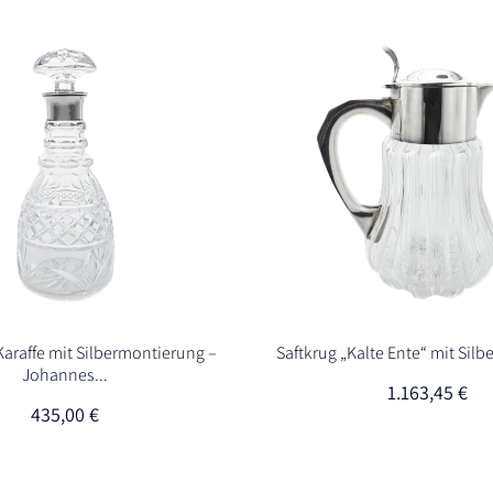
 Karaffe mit Silbermontierung –
Saftkrug „Kalte Ente“ mit Silb
Johannes...
1.163,45
€
435,00
€