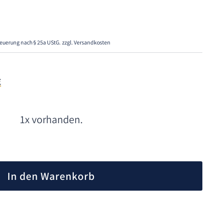
euerung nach § 25a UStG.
zzgl. Versandkosten
€
1x vorhanden.
A
l
In den Warenkorb
t
e
r
n