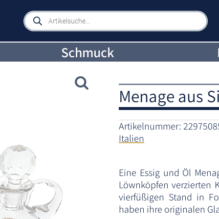
Products
search
Schmuck
Menage aus Sil
Artikelnummer:
2297508
Italien
Eine Essig und Öl Mena
Löwnköpfen verzierten K
vierfüßigen Stand in F
haben ihre originalen Gla