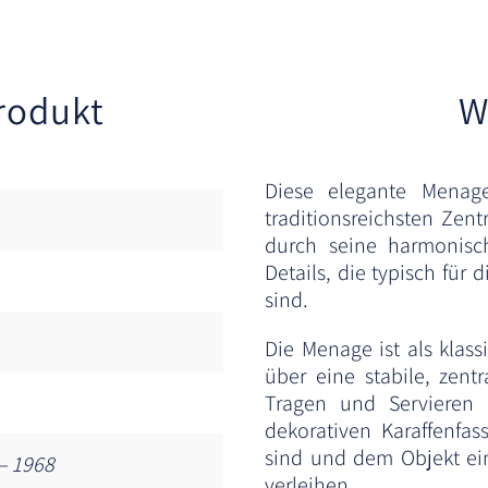
rodukt
W
Diese elegante Menag
traditionsreichsten Zent
durch seine harmonisc
Details, die typisch für
sind.
Die Menage ist als klas
über eine stabile, zent
Tragen und Servieren 
dekorativen Karaffenfas
sind und dem Objekt ein
– 1968
verleihen.