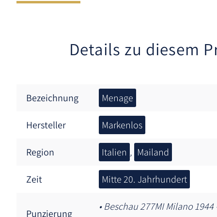
Details zu diesem P
Bezeichnung
Menage
Hersteller
Markenlos
Region
Italien
,
Mailand
Zeit
Mitte 20. Jahrhundert
• Beschau 277MI Milano 1944 
Punzierung