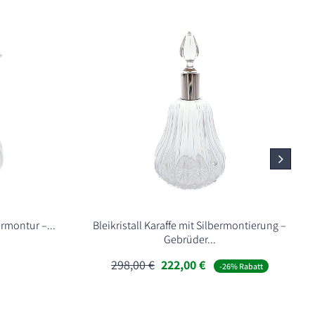
ermontur –...
Bleikristall Karaffe mit Silbermontierung –
Gebrüder...
Ursprünglicher
Aktueller
298,00
€
222,00
€
-26% Rabatt
Preis
Preis
war:
ist:
298,00 €
222,00 €.