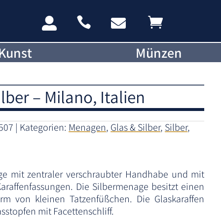




Kunst
Münzen
ber – Milano, Italien
507
Kategorien:
Menagen
,
Glas & Silber
,
Silber
,
ge mit zentraler verschraubter Handhabe und mit
araffenfassungen. Die Silbermenage besitzt einen
orm von kleinen Tatzenfüßchen. Die Glaskaraffen
sstopfen mit Facettenschliff.