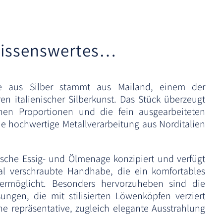
a
t
i
issenswertes…
v
e
:
e aus Silber stammt aus Mailand, einem der
ren italienischer Silberkunst. Das Stück überzeugt
hen Proportionen und die fein ausgearbeiteten
 die hochwertige Metallverarbeitung aus Norditalien
sische Essig- und Ölmenage konzipiert und verfügt
ral verschraubte Handhabe, die ein komfortables
ermöglicht. Besonders hervorzuheben sind die
sungen, die mit stilisierten Löwenköpfen verziert
e repräsentative, zugleich elegante Ausstrahlung