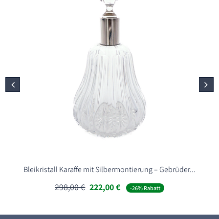
Bleikristall Karaffe mit Silbermontierung – Gebrüder...
Ursprünglicher
Aktueller
298,00
€
222,00
€
-26% Rabatt
Preis
Preis
war:
ist:
298,00 €
222,00 €.