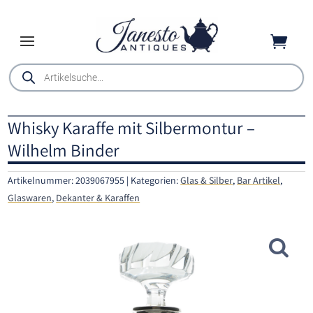

Products
search
Whisky Karaffe mit Silbermontur –
Wilhelm Binder
Artikelnummer:
2039067955
Kategorien:
Glas & Silber
,
Bar Artikel
,
Glaswaren
,
Dekanter & Karaffen