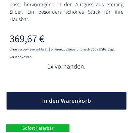
passt hervorragend in den Ausguss aus Sterling
Silber. Ein besonders schönes Stück für ihre
Hausbar.
369,67
€
ohne ausgewiesene MwSt. | Differenzbesteuerung nach § 25a UStG.
zzgl.
Versandkosten
1x vorhanden.
A
l
In den Warenkorb
t
e
r
n
Sofort lieferbar