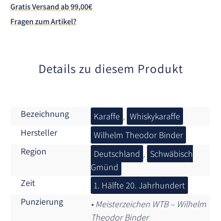
a
Gratis Versand ab 99,00€
t
Fragen zum Artikel?
i
v
e
:
Details zu diesem Produkt
Bezeichnung
Karaffe
,
Whiskykaraffe
Hersteller
Wilhelm Theodor Binder
Region
Deutschland
,
Schwäbisch
Gmünd
Zeit
1. Hälfte 20. Jahrhundert
Punzierung
• Meisterzeichen WTB – Wilhelm
Theodor Binder