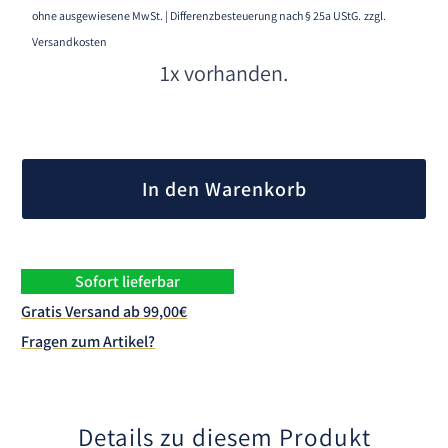
ohne ausgewiesene MwSt. | Differenzbesteuerung nach § 25a UStG.
zzgl.
Versandkosten
1x vorhanden.
A
l
In den Warenkorb
t
e
r
n
Sofort lieferbar
a
Gratis Versand ab 99,00€
t
Fragen zum Artikel?
i
v
e
:
Details zu diesem Produkt