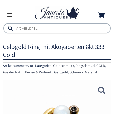

Products
search
Gelbgold Ring mit Akoyaperlen 8kt 333
Gold
Artikelnummer:
940
Kategorien:
Goldschmuck
,
Ringschmuck GOLD
,
Aus der Natur
,
Perlen & Perlmutt
,
Gelbgold
,
Schmuck
,
Material