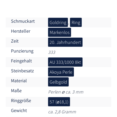
Schmuckart
Goldring
,
Ring
Hersteller
Markenlos
Zeit
20. Jahrhundert
Punzierung
333
Feingehalt
AU 333/1000 8kt
Steinbesatz
Akoya Perle
Material
Gelbgold
Maße
Perlen ⌀ ca. 3 mm
Ringgröße
57 (⌀18,1)
Gewicht
ca. 2,8 Gramm