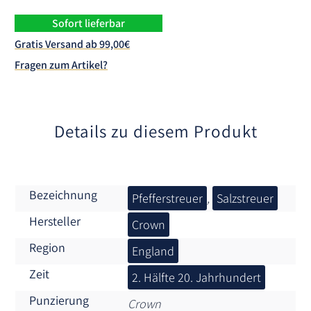
r
n
Sofort lieferbar
a
Gratis Versand ab 99,00€
t
Fragen zum Artikel?
i
v
e
:
Details zu diesem Produkt
Bezeichnung
Pfefferstreuer
,
Salzstreuer
Hersteller
Crown
Region
England
Zeit
2. Hälfte 20. Jahrhundert
Punzierung
Crown