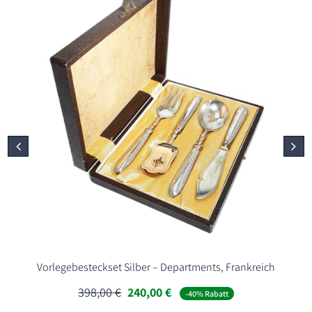
Vorlegebesteckset Silber – Departments, Frankreich
Ursprünglicher
Aktueller
398,00
€
240,00
€
-40% Rabatt
Preis
Preis