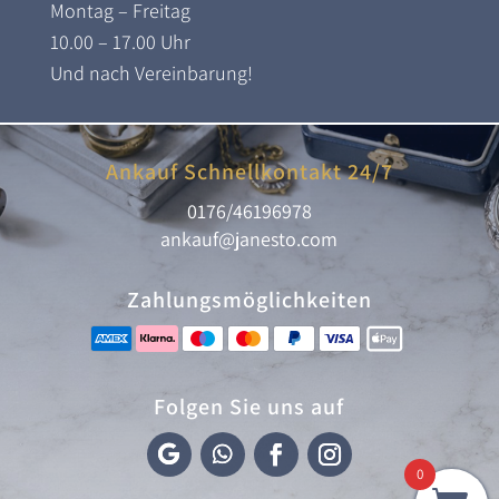
Montag – Freitag
10.00 – 17.00 Uhr
Und nach Vereinbarung!
Ankauf Schnellkontakt 24/7
0176/46196978
ankauf@janesto.com
Zahlungsmöglichkeiten
Folgen Sie uns auf
0
F
F
F
I