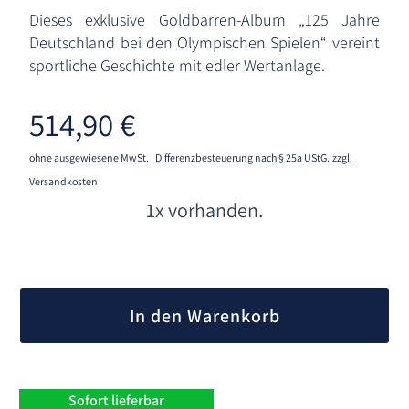
Dieses exklusive Goldbarren-Album „125 Jahre
Deutschland bei den Olympischen Spielen“ vereint
sportliche Geschichte mit edler Wertanlage.
514,90
€
ohne ausgewiesene MwSt. | Differenzbesteuerung nach § 25a UStG.
zzgl.
Versandkosten
1x vorhanden.
A
l
In den Warenkorb
t
e
r
n
Sofort lieferbar