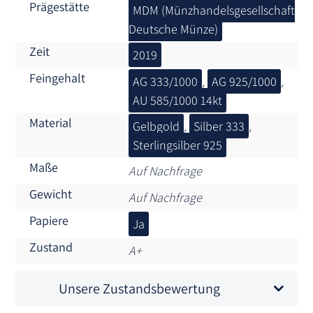
Prägestätte
MDM (Münzhandelsgesellschaft
Deutsche Münze)
Zeit
2019
Feingehalt
AG 333/1000
,
AG 925/1000
,
AU 585/1000 14kt
Material
Gelbgold
,
Silber 333
,
Sterlingsilber 925
Maße
Auf Nachfrage
Gewicht
Auf Nachfrage
Papiere
Ja
Zustand
A+
Unsere Zustandsbewertung