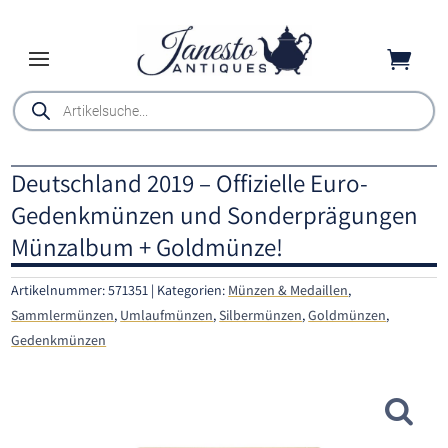

Products
search
Deutschland 2019 – Offizielle Euro-
Gedenkmünzen und Sonderprägungen
Münzalbum + Goldmünze!
Artikelnummer:
571351
Kategorien:
Münzen & Medaillen
,
Sammlermünzen
,
Umlaufmünzen
,
Silbermünzen
,
Goldmünzen
,
Gedenkmünzen