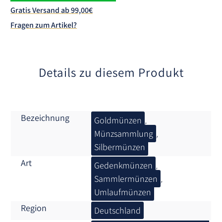
a
Gratis Versand ab 99,00€
t
Fragen zum Artikel?
i
v
e
:
Details zu diesem Produkt
Bezeichnung
Goldmünzen
,
Münzsammlung
,
Silbermünzen
Art
Gedenkmünzen
,
Sammlermünzen
,
Umlaufmünzen
Region
Deutschland