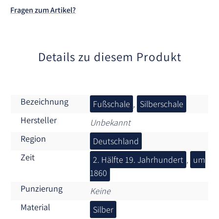
t
Fragen zum Artikel?
i
v
e
:
Details zu diesem Produkt
Bezeichnung
Fußschale
,
Silberschale
Hersteller
Unbekannt
Region
Deutschland
Zeit
2. Hälfte 19. Jahrhundert
,
um
1860
Punzierung
Keine
Material
Silber