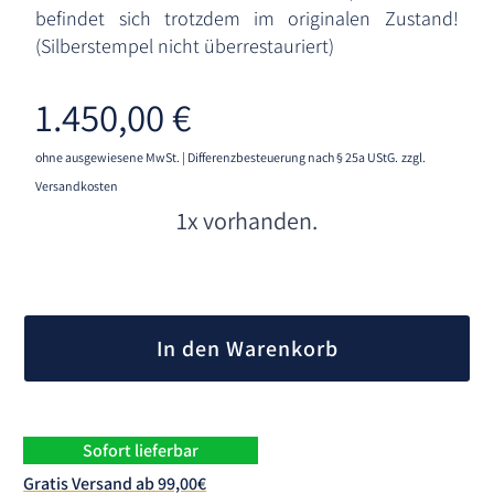
befindet sich trotzdem im originalen Zustand!
(Silberstempel nicht überrestauriert)
1.450,00
€
ohne ausgewiesene MwSt. | Differenzbesteuerung nach § 25a UStG.
zzgl.
Versandkosten
1x vorhanden.
A
l
In den Warenkorb
t
e
r
n
Sofort lieferbar
a
Gratis Versand ab 99,00€