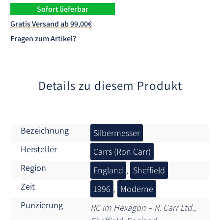
n
Sofort lieferbar
a
Gratis Versand ab 99,00€
t
Fragen zum Artikel?
i
v
e
:
Details zu diesem Produkt
Bezeichnung
Silbermesser
Hersteller
Carrs (Ron Carr)
Region
England
,
Sheffield
Zeit
1996
,
Moderne
Punzierung
RC im Hexagon – R. Carr Ltd.,