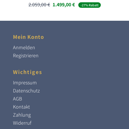
Ursprünglicher
Aktueller
2.059,00
€
1.499,00
€
-27% Rabatt
Preis
Preis
war:
ist:
2.059,00 €
1.499,00 €.
Mein Konto
Anmelden
Registrieren
Wichtiges
Impressum
Datenschutz
AGB
Kontakt
Zahlung
Widerruf