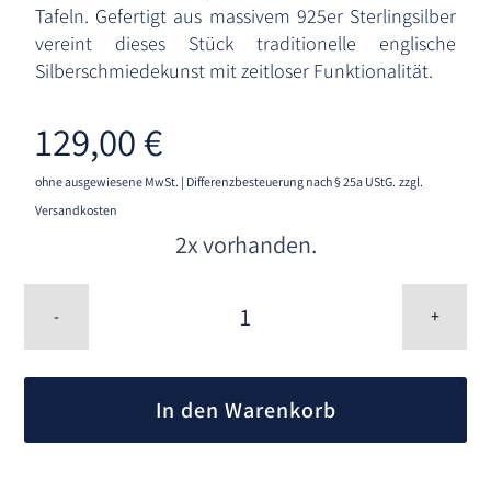
Tafeln. Gefertigt aus massivem 925er Sterlingsilber
vereint dieses Stück traditionelle englische
Silberschmiedekunst mit zeitloser Funktionalität.
129,00
€
ohne ausgewiesene MwSt. | Differenzbesteuerung nach § 25a UStG.
zzgl.
Versandkosten
2x vorhanden.
Butterstreicher
925
-
+
Sterlingsilber
Kings
A
Dekor
l
-
In den Warenkorb
t
Carrs,
Sheffield
e
Menge
r