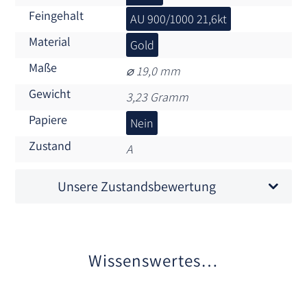
Feingehalt
AU 900/1000 21,6kt
Material
Gold
Maße
⌀ 19,0 mm
Gewicht
3,23 Gramm
Papiere
Nein
Zustand
A
Unsere Zustandsbewertung
Wissenswertes…