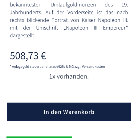
bekanntesten Umlaufgoldmünzen des 19.
Jahrhunderts. Auf der Vorderseite ist das nach
rechts blickende Porträt von Kaiser Napoleon III.
mit der Umschrift „Napoleon III Empereur“
dargestellt.
508,73
€
* Anlagegold steuerbefreit nach §25c UStG
zzgl. Versandkosten
1x vorhanden.
A
l
In den Warenkorb
t
e
r