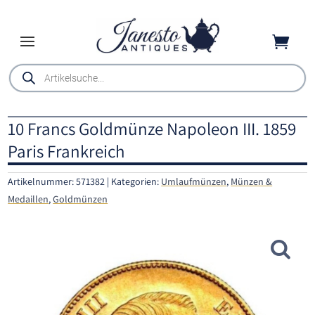

Products
search
10 Francs Goldmünze Napoleon III. 1859
Paris Frankreich
Artikelnummer:
571382
Kategorien:
Umlaufmünzen
,
Münzen &
Medaillen
,
Goldmünzen