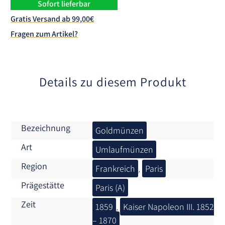
n
Sofort lieferbar
a
Gratis Versand ab 99,00€
t
Fragen zum Artikel?
i
v
e
:
Details zu diesem Produkt
Bezeichnung
Goldmünzen
Art
Umlaufmünzen
Region
Frankreich
,
Paris
Prägestätte
Paris (A)
Zeit
1859
,
Kaiser Napoleon III. 1852
– 1870