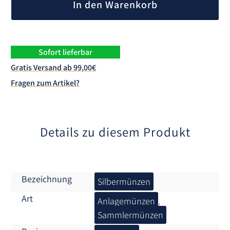
In den Warenkorb
t
e
r
n
Sofort lieferbar
a
Gratis Versand ab 99,00€
t
Fragen zum Artikel?
i
v
e
:
Details zu diesem Produkt
Bezeichnung
Silbermünzen
Art
Anlagemünzen
,
Sammlermünzen