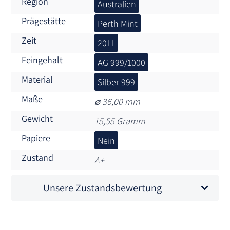
Region
Australien
Prägestätte
Perth Mint
Zeit
2011
Feingehalt
AG 999/1000
Material
Silber 999
Maße
⌀ 36,00 mm
Gewicht
15,55 Gramm
Papiere
Nein
Zustand
A+
Unsere Zustandsbewertung