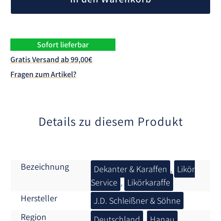
t
e
r
n
Sofort lieferbar
a
Gratis Versand ab 99,00€
t
Fragen zum Artikel?
i
v
e
:
Details zu diesem Produkt
Bezeichnung
Dekanter & Karaffen
,
Likör
Service
,
Likörkaraffe
Hersteller
J.D. Schleißner & Söhne
Region
Deutschland
,
Hanau