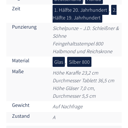
Zeit
1. Hälfte 20. Jahrhundert
,
2.
Hälfte 19. Jahrhundert
Punzierung
Sichelpunze – J.D. Schleißner &
Söhne
Feingehaltsstempel 800
Halbmond und Reichskrone
Material
Glas
,
Silber 800
Maße
Höhe Karaffe 23,2 cm
Durchmesser Tablett 36,5 cm
Höhe Gläser 7,0 cm,
Durchmesser 5,5 cm
Gewicht
Auf Nachfrage
Zustand
A