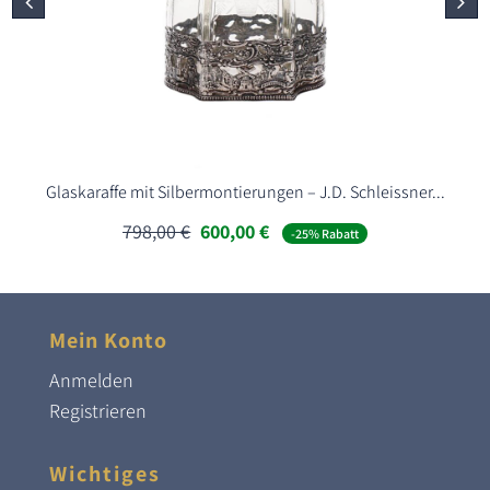
Glaskaraffe mit Silbermontierungen – J.D. Schleissner...
Ursprünglicher
Aktueller
798,00
€
600,00
€
-25% Rabatt
Preis
Preis
war:
ist:
798,00 €
600,00 €.
Mein Konto
Anmelden
Registrieren
Wichtiges