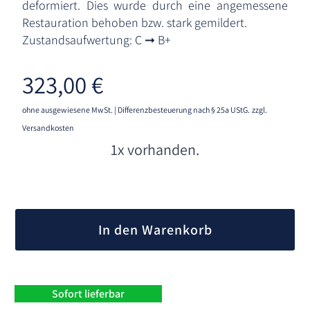
deformiert. Dies wurde durch eine angemessene
Restauration behoben bzw. stark gemildert.
Zustandsaufwertung: C ➞ B+
323,00
€
ohne ausgewiesene MwSt. | Differenzbesteuerung nach § 25a UStG.
zzgl.
Versandkosten
1x vorhanden.
A
l
In den Warenkorb
t
e
r
n
Sofort lieferbar
a