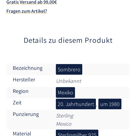
Gratis Versand ab 99,00€
t
Fragen zum Artikel?
i
v
e
:
Details zu diesem Produkt
Bezeichnung
Sombrero
Hersteller
Unbekannt
Region
Mexiko
Zeit
20. Jahrhundert
,
um 1980
Punzierung
Sterling
Mexico
Material
Sterlingsilber 925