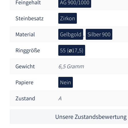
Feingehalt
AG 900/1000
Steinbesatz
Zirkon
Material
Gelbgold
,
Silber 900
Ringgröße
55 (⌀17,5)
Gewicht
6,5 Gramm
Papiere
Nein
Zustand
A
Unsere Zustandsbewertung