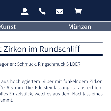




Kunst
Münzen
t Zirkon im Rundschliff
egorien:
Schmuck
,
Ringschmuck SILBER
g aus hochlegiertem Silber mit funkelndem Zirkon
öße 6,5 mm. Die Edelsteinfassung ist aus echtem
tolles Einzelstück, welches aus dem Nachlass eines
tammt.