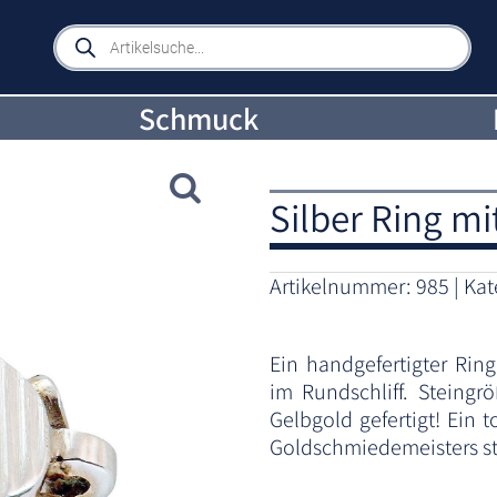
Products
search
Schmuck
Silber Ring mi
Artikelnummer:
985
Kat
Ein handgefertigter Rin
im Rundschliff. Steingr
Gelbgold gefertigt! Ein 
Goldschmiedemeisters s