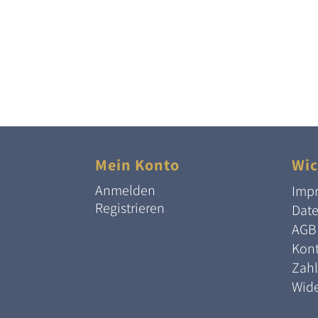
Mein Konto
Wic
Anmelden
Imp
Registrieren
Dat
AGB
Kont
Zah
Wide