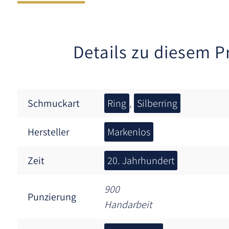
Details zu diesem P
Schmuckart
Ring
,
Silberring
Hersteller
Markenlos
Zeit
20. Jahrhundert
900
Punzierung
Handarbeit