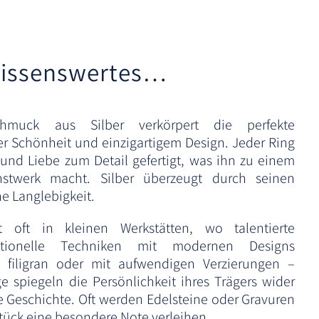
a
t
i
v
issenswertes…
e
:
schmuck aus Silber verkörpert die perfekte
er Schönheit und einzigartigem Design. Jeder Ring
 und Liebe zum Detail gefertigt, was ihn zu einem
stwerk macht. Silber überzeugt durch seinen
e Langlebigkeit.
gt oft in kleinen Werkstätten, wo talentierte
ditionelle Techniken mit modernen Designs
, filigran oder mit aufwendigen Verzierungen –
ge spiegeln die Persönlichkeit ihres Trägers wider
e Geschichte. Oft werden Edelsteine oder Gravuren
tück eine besondere Note verleihen.