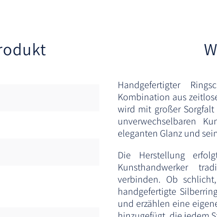
rodukt
W
Handgefertigter Ring
Kombination aus zeitlos
wird mit großer Sorgfalt
unverwechselbaren Kun
eleganten Glanz und sein
Die Herstellung erfol
Kunsthandwerker tra
verbinden. Ob schlicht
handgefertigte Silberrin
und erzählen eine eigen
hinzugefügt, die jedem S