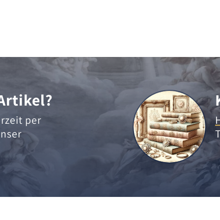
Artikel?
rzeit per
nser