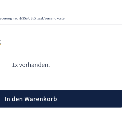
euerung nach § 25a UStG.
zzgl. Versandkosten
€
1x vorhanden.
A
l
In den Warenkorb
t
e
r
n