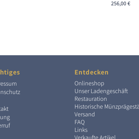
256,00
€
htiges
Entdecken
Onlineshop
ressum
Unser Ladengeschäft
enschutz
Restauration
Historische Münzprägest
akt
Versand
lung
FAQ
rruf
Links
Verkaufte Artikel