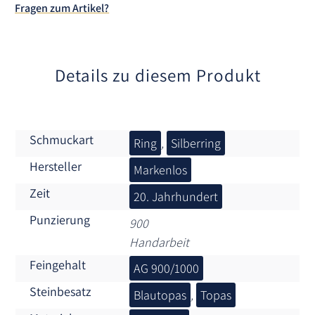
Fragen zum Artikel?
i
v
e
:
Details zu diesem Produkt
Schmuckart
Ring
,
Silberring
Hersteller
Markenlos
Zeit
20. Jahrhundert
Punzierung
900
Handarbeit
Feingehalt
AG 900/1000
Steinbesatz
Blautopas
,
Topas