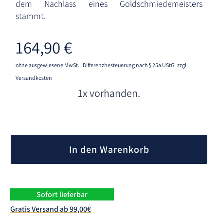
dem Nachlass eines Goldschmiedemeisters
stammt.
164,90
€
ohne ausgewiesene MwSt. | Differenzbesteuerung nach § 25a UStG.
zzgl.
Versandkosten
1x vorhanden.
A
l
In den Warenkorb
t
e
r
n
Sofort lieferbar
a
Gratis Versand ab 99,00€
t