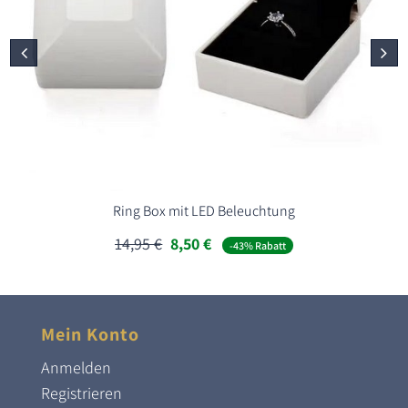
Ring Box mit LED Beleuchtung
Ursprünglicher
Aktueller
14,95
€
8,50
€
-43% Rabatt
Preis
Preis
war:
ist:
14,95 €
8,50 €.
Mein Konto
Anmelden
Registrieren