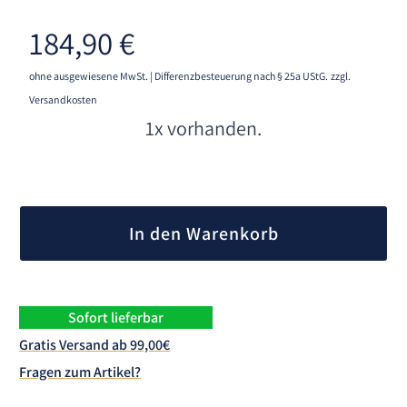
184,90
€
ohne ausgewiesene MwSt. | Differenzbesteuerung nach § 25a UStG.
zzgl.
Versandkosten
1x vorhanden.
A
l
In den Warenkorb
t
e
r
n
Sofort lieferbar
a
Gratis Versand ab 99,00€
t
Fragen zum Artikel?
i