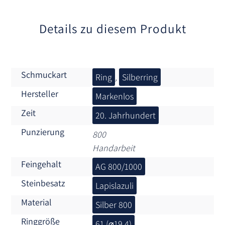
v
e
:
Details zu diesem Produkt
Schmuckart
Ring
,
Silberring
Hersteller
Markenlos
Zeit
20. Jahrhundert
Punzierung
800
Handarbeit
Feingehalt
AG 800/1000
Steinbesatz
Lapislazuli
Material
Silber 800
Ringgröße
61 (⌀19,4)