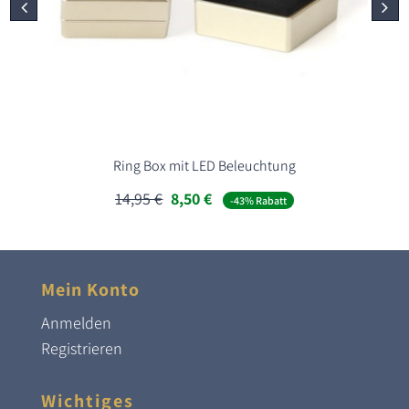
Ring Box mit LED Beleuchtung
Ursprünglicher
Aktueller
14,95
€
8,50
€
-43% Rabatt
Preis
Preis
war:
ist:
14,95 €
8,50 €.
Mein Konto
Anmelden
Registrieren
Wichtiges