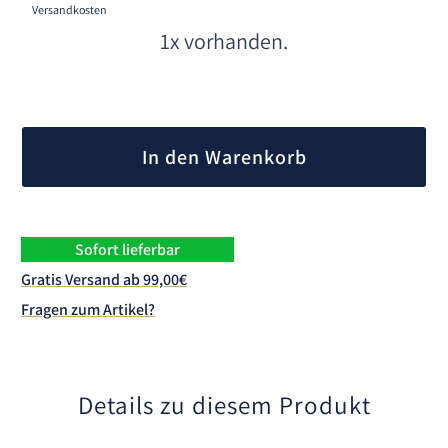
Versandkosten
1x vorhanden.
A
l
In den Warenkorb
t
e
r
n
Sofort lieferbar
a
Gratis Versand ab 99,00€
t
Fragen zum Artikel?
i
v
e
:
Details zu diesem Produkt