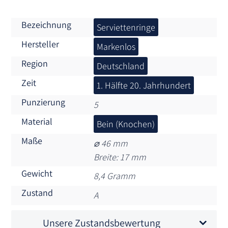
Bezeichnung
Serviettenringe
Hersteller
Markenlos
Region
Deutschland
Zeit
1. Hälfte 20. Jahrhundert
Punzierung
5
Material
Bein (Knochen)
Maße
⌀ 46 mm
Breite: 17 mm
Gewicht
8,4 Gramm
Zustand
A
Unsere Zustandsbewertung