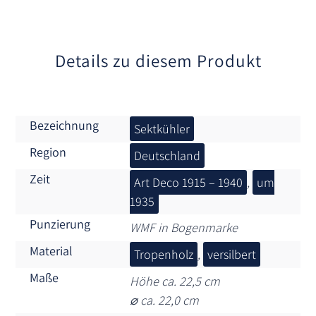
i
v
e
:
Details zu diesem Produkt
Bezeichnung
Sektkühler
Region
Deutschland
Zeit
Art Deco 1915 – 1940
,
um
1935
Punzierung
WMF in Bogenmarke
Material
Tropenholz
,
versilbert
Maße
Höhe ca. 22,5 cm
⌀ ca. 22,0 cm