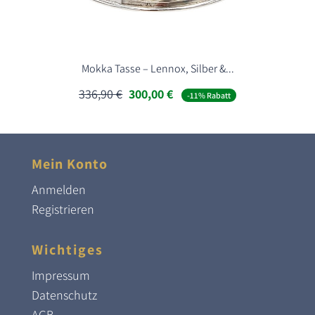
Mokka Tasse – Lennox, Silber &...
Ursprünglicher
Aktueller
336,90
€
300,00
€
-11% Rabatt
Preis
Preis
war:
ist:
336,90 €
300,00 €.
Mein Konto
Anmelden
Registrieren
Wichtiges
Impressum
Datenschutz
AGB