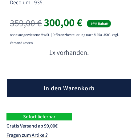
Deco um 1935.
Ursprünglicher
Aktueller
300,00
€
359,00
€
-16% Rabatt
Preis
Preis
war:
ist:
ohne ausgewiesene MwSt. | Differenzbesteuerung nach § 25a UStG.
zzgl.
359,00 €
300,00 €.
Versandkosten
1x vorhanden.
A
l
In den Warenkorb
t
e
r
n
Sofort lieferbar
a
Gratis Versand ab 99,00€
t
Fragen zum Artikel?