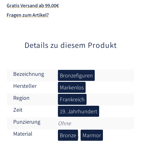
a
Gratis Versand ab 99,00€
t
Fragen zum Artikel?
i
v
e
:
Details zu diesem Produkt
Bezeichnung
Bronzefiguren
Hersteller
Markenlos
Region
Frankreich
Zeit
19. Jahrhundert
Punzierung
Ohne
Material
Bronze
,
Marmor