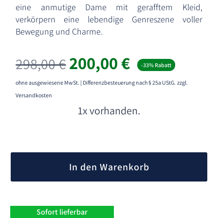
eine anmutige Dame mit gerafftem Kleid,
verkörpern eine lebendige Genreszene voller
Bewegung und Charme.
Ursprünglicher
Aktueller
200,00
€
298,00
€
-33% Rabatt
Preis
Preis
war:
ist:
ohne ausgewiesene MwSt. | Differenzbesteuerung nach § 25a UStG.
zzgl.
298,00 €
200,00 €.
Versandkosten
1x vorhanden.
A
l
In den Warenkorb
t
e
r
n
Sofort lieferbar