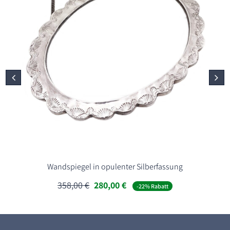
Wandspiegel in opulenter Silberfassung
Ursprünglicher
Aktueller
358,00
€
280,00
€
-22% Rabatt
Preis
Preis
war:
ist:
358,00 €
280,00 €.