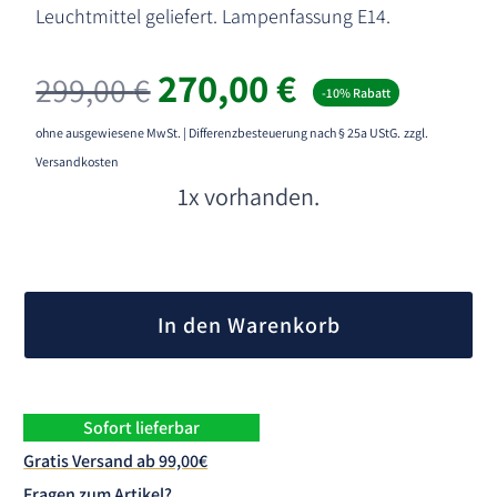
Leuchtmittel geliefert. Lampenfassung E14.
Ursprünglicher
Aktueller
270,00
€
299,00
€
-10% Rabatt
Preis
Preis
war:
ist:
ohne ausgewiesene MwSt. | Differenzbesteuerung nach § 25a UStG.
zzgl.
299,00 €
270,00 €.
Versandkosten
1x vorhanden.
A
l
In den Warenkorb
t
e
r
n
Sofort lieferbar
a
Gratis Versand ab 99,00€
t
Fragen zum Artikel?