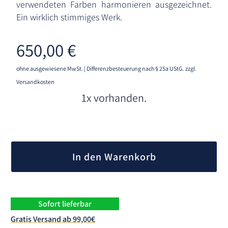
verwendeten Farben harmonieren ausgezeichnet.
Ein wirklich stimmiges Werk.
650,00
€
ohne ausgewiesene MwSt. | Differenzbesteuerung nach § 25a UStG.
zzgl.
Versandkosten
1x vorhanden.
A
l
In den Warenkorb
t
e
r
n
Sofort lieferbar
a
Gratis Versand ab 99,00€
t