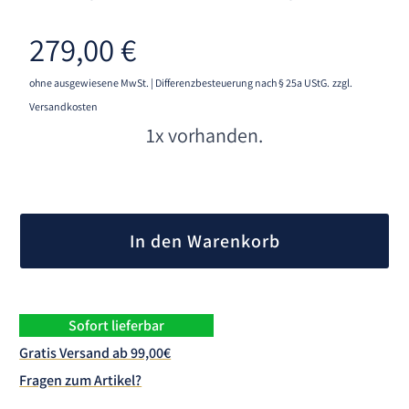
279,00
€
ohne ausgewiesene MwSt. | Differenzbesteuerung nach § 25a UStG.
zzgl.
Versandkosten
1x vorhanden.
A
l
In den Warenkorb
t
e
r
n
Sofort lieferbar
a
Gratis Versand ab 99,00€
t
Fragen zum Artikel?
i