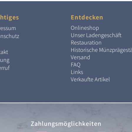
htiges
Entdecken
Onlineshop
ressum
Unser Ladengeschäft
enschutz
Restauration
Historische Münzprägest
akt
Versand
lung
FAQ
rruf
Links
Verkaufte Artikel
Zahlungsmöglichkeiten