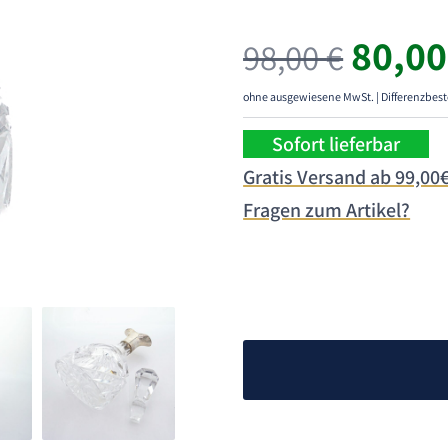
Urspr
80,0
98,00
€
Preis
war:
ohne ausgewiesene MwSt. | Differenzbest
98,00
Sofort lieferbar
Gratis Versand ab 99,00
Fragen zum Artikel?