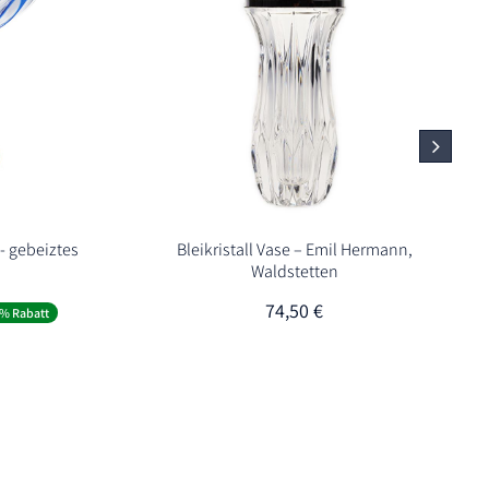
- gebeiztes
Bleikristall Vase – Emil Hermann,
Waldstetten
er
eller
74,50
€
% Rabatt
0 €.