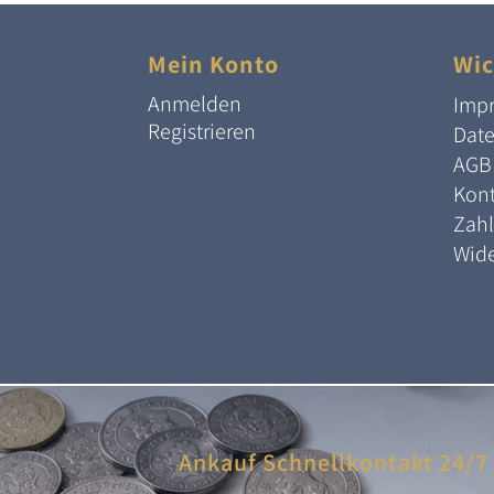
Mein Konto
Wic
Anmelden
Imp
Registrieren
Dat
AGB
Kont
Zah
Wide
Ankauf Schnellkontakt 24/7