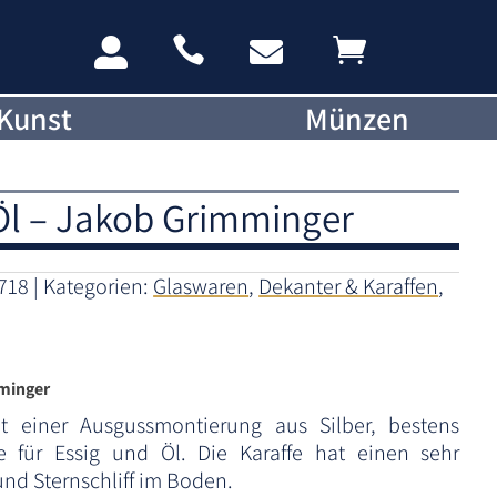




Kunst
Münzen
 Öl – Jakob Grimminger
718
Kategorien:
Glaswaren
,
Dekanter & Karaffen
,
mminger
 mit einer Ausgussmontierung aus Silber, bestens
fe für Essig und Öl. Die Karaffe hat einen sehr
und Sternschliff im Boden.