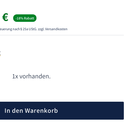
ünglicher
Aktueller
0
€
-18% Rabatt
Preis
ist:
euerung nach § 25a UStG.
zzgl. Versandkosten
 €
80,00 €.
€
1x vorhanden.
A
l
In den Warenkorb
t
e
r