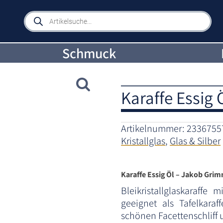
Products
search
Schmuck
Karaffe Essig
Artikelnummer:
2336755
Kristallglas
,
Glas & Silber
Karaffe Essig Öl – Jakob Gri
Bleikristallglaskaraffe
geeignet als Tafelkaraf
schönen Facettenschliff 