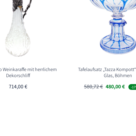
 Weinkaraffe mit herrlichem
Tafelaufsatz „Tazza Kompott“
Dekorschliff
Glas, Böhmen
Ursprünglich
Aktu
714,00
€
580,72
€
480,00
€
-17
Preis
Preis
war:
ist:
580,72 €
480,0