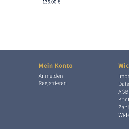
136,00
€
Mein Konto
Wic
Anmelden
Imp
Registrieren
Dat
AGB
Kont
Zah
Wide