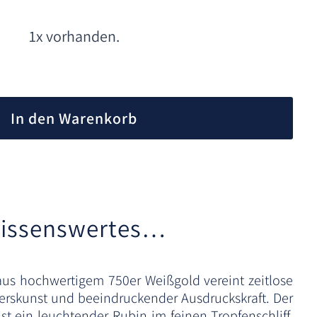
1x vorhanden.
A
l
In den Warenkorb
t
e
r
n
a
t
issenswertes…
i
v
e
 aus hochwertigem 750er Weißgold vereint zeitlose
:
ierskunst und beeindruckender Ausdruckskraft. Der
ist ein leuchtender Rubin im feinen Tropfenschliff,