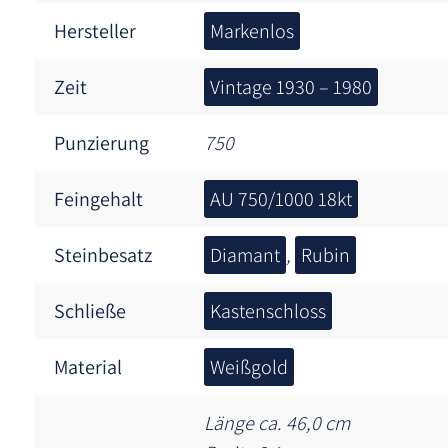
Hersteller
Markenlos
Zeit
Vintage 1930 – 1980
Punzierung
750
Feingehalt
AU 750/1000 18kt
Steinbesatz
Diamant
,
Rubin
Schließe
Kastenschloss
Material
Weißgold
Länge ca. 46,0 cm