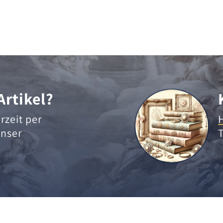
Artikel?
rzeit per
nser