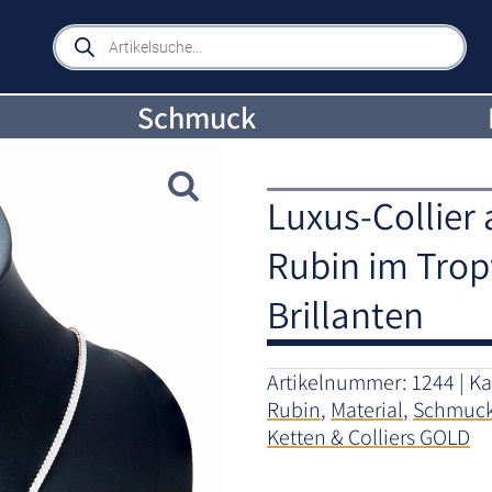
Products
search
Schmuck
Luxus-Collier
Rubin im Trop
Brillanten
Artikelnummer:
1244
Ka
Rubin
,
Material
,
Schmuc
Ketten & Colliers GOLD