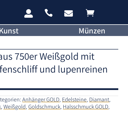




Kunst
Münzen
 aus 750er Weißgold mit
fenschliff und lupenreinen
tegorien:
Anhänger GOLD
,
Edelsteine
,
Diamant
,
k
,
Weißgold
,
Goldschmuck
,
Halsschmuck GOLD
,