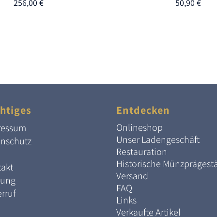
256,00
€
50,90
€
htiges
Entdecken
Onlineshop
ressum
Unser Ladengeschäft
enschutz
Restauration
Historische Münzprägest
akt
Versand
lung
FAQ
rruf
Links
Verkaufte Artikel