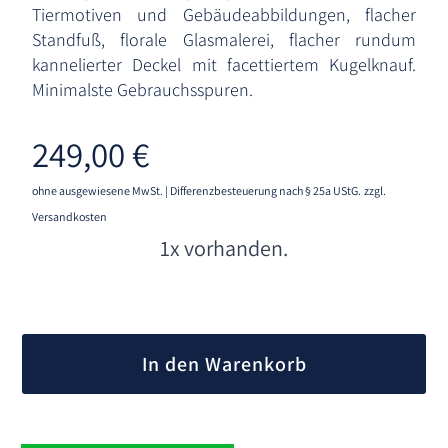
Tiermotiven und Gebäudeabbildungen, flacher
Standfuß, florale Glasmalerei, flacher rundum
kannelierter Deckel mit facettiertem Kugelknauf.
Minimalste Gebrauchsspuren.
249,00
€
ohne ausgewiesene MwSt. | Differenzbesteuerung nach § 25a UStG.
zzgl.
Versandkosten
1x vorhanden.
A
l
In den Warenkorb
t
e
r