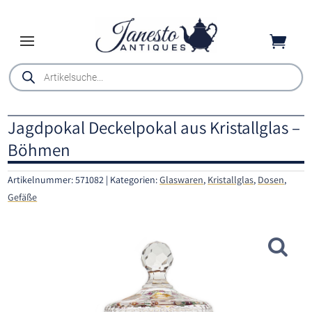

Products
search
Jagdpokal Deckelpokal aus Kristallglas –
Böhmen
Artikelnummer:
571082
Kategorien:
Glaswaren
,
Kristallglas
,
Dosen
,
Gefäße