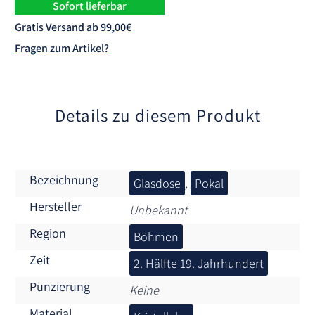
n
Sofort lieferbar
a
Gratis Versand ab 99,00€
t
Fragen zum Artikel?
i
v
e
:
Details zu diesem Produkt
Bezeichnung
Glasdose
,
Pokal
Hersteller
Unbekannt
Region
Böhmen
Zeit
2. Hälfte 19. Jahrhundert
Punzierung
Keine
Material