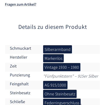
t
Fragen zum Artikel?
i
v
e
:
Details zu diesem Produkt
Schmuckart
Silberarmband
Hersteller
Markenlos
Zeit
Vintage 1930 – 1980
Punzierung
"Fünfpunktstern" – 915er Silber
Feingehalt
AG 915/1000
Steinbesatz
Ohne Steinbesatz
Schließe
Federringverschluss
,