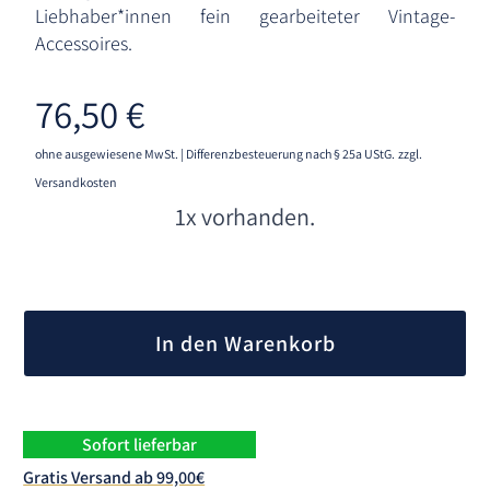
Liebhaber*innen fein gearbeiteter Vintage-
Accessoires.
76,50
€
ohne ausgewiesene MwSt. | Differenzbesteuerung nach § 25a UStG.
zzgl.
Versandkosten
1x vorhanden.
A
l
In den Warenkorb
t
e
r
n
Sofort lieferbar
a
Gratis Versand ab 99,00€